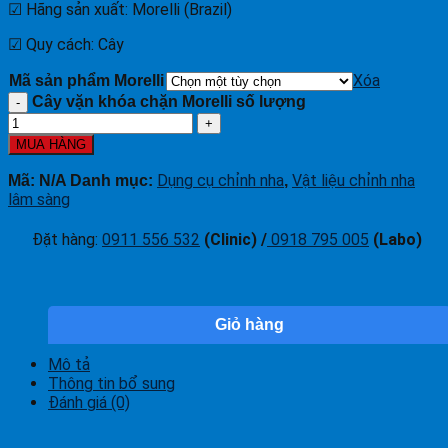
☑ Hãng sản xuất: Morelli (Brazil)
☑ Quy cách: Cây
Xóa
Mã sản phẩm Morelli
Cây vặn khóa chặn Morelli số lượng
MUA HÀNG
Dụng cụ chỉnh nha
Vật liệu chỉnh nha
Mã:
N/A
Danh mục:
,
lâm sàng
Đặt hàng
:
0911 556 532
(Clinic) /
0918 795 005
(Labo)
Giỏ hàng
Mô tả
Thông tin bổ sung
Đánh giá (0)