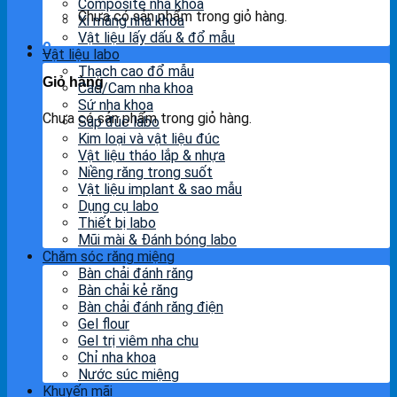
Composite nha khoa
Chưa có sản phẩm trong giỏ hàng.
Xi măng nha khoa
Vật liệu lấy dấu & đổ mẫu
0
Vật liệu labo
Thạch cao đổ mẫu
Giỏ hàng
Cad/Cam nha khoa
Sứ nha khoa
Chưa có sản phẩm trong giỏ hàng.
Sáp đúc labo
Kim loại và vật liệu đúc
Vật liệu tháo lắp & nhựa
Niềng răng trong suốt
Vật liệu implant & sao mẫu
Dụng cụ labo
Thiết bị labo
Mũi mài & Đánh bóng labo
Chăm sóc răng miệng
Bàn chải đánh răng
Bàn chải kẻ răng
Bàn chải đánh răng điện
Gel flour
Gel trị viêm nha chu
Chỉ nha khoa
Nước súc miệng
Khuyến mãi