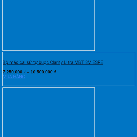
Bộ mắc cài sứ tự buộc Clarity Ultra MBT 3M ESPE
7.250.000
₫
–
10.500.000
₫
MUA HÀNG