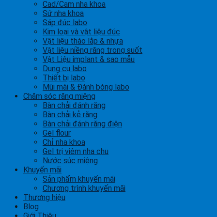
Cad/Cam nha khoa
Sứ nha khoa
Sáp đúc labo
Kim loại và vật liệu đúc
Vật liệu tháo lắp & nhựa
Vật liệu niềng răng trong suốt
Vật Liệu implant & sao mẫu
Dụng cụ labo
Thiết bị labo
Mũi mài & Đánh bóng labo
Chăm sóc răng miệng
Bàn chải đánh răng
Bàn chải kẻ răng
Bàn chải đánh răng điện
Gel flour
Chỉ nha khoa
Gel trị viêm nha chu
Nước súc miệng
Khuyến mãi
Sản phẩm khuyến mãi
Chương trình khuyến mãi
Thương hiệu
Blog
Giới Thiệu