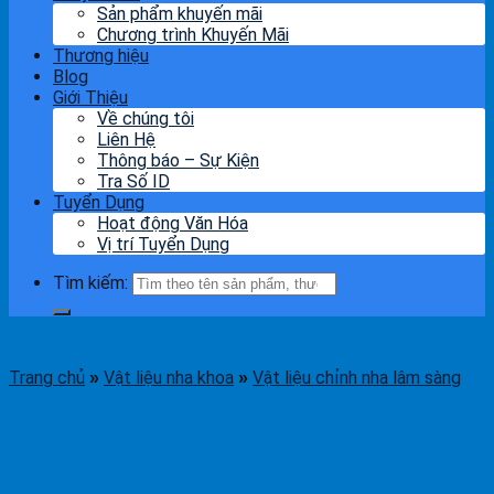
Sản phẩm khuyến mãi
Chương trình Khuyến Mãi
Thương hiệu
Blog
Giới Thiệu
Về chúng tôi
Liên Hệ
Thông báo – Sự Kiện
Tra Số ID
Tuyển Dụng
Hoạt động Văn Hóa
Vị trí Tuyển Dụng
Tìm kiếm:
Trang chủ
Vật liệu nha khoa
Vật liệu chỉnh nha lâm sàng
»
»