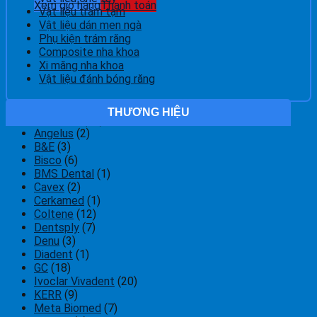
Xem giỏ hàng
Thanh toán
Vật liệu trám tạm
Vật liệu dán men ngà
Phụ kiện trám răng
Composite nha khoa
Xi măng nha khoa
Vật liệu đánh bóng răng
THƯƠNG HIỆU
3M ESPE
(18)
Angelus
(2)
B&E
(3)
Bisco
(6)
BMS Dental
(1)
Cavex
(2)
Cerkamed
(1)
Coltene
(12)
Dentsply
(7)
Denu
(3)
Diadent
(1)
GC
(18)
Ivoclar Vivadent
(20)
KERR
(9)
Meta Biomed
(7)