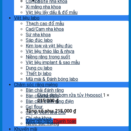
×
Composite nha khoa
Xi măng nha khoa
Vật liệu lấy dấu & đổ mẫu
Vật liệu labo
Thạch cao đổ mẫu
Cad/Cam nha khoa
Sứ nha khoa
Sáp đúc labo
Kim loại và vật liệu đúc
Vật liệu tháo lắp & nhựa
Niềng răng trong suốt
Vật liệu implant & sao mẫu
Dụng cụ labo
Thiết bị labo
Mũi mài & Đánh bóng labo
Chăm sóc răng miệng
Bàn chải đánh răng
Dung dịch bơm rửa tủy Hyposol
1 ×
Bàn chải kẻ răng
215.000
₫
Bàn chải đánh răng điện
Gel flour
Tổng số phụ:
215.000
₫
Gel trị viêm nha chu
Chỉ nha khoa
Xem giỏ hàng
Thanh toán
Nước súc miệng
Khuyến mãi