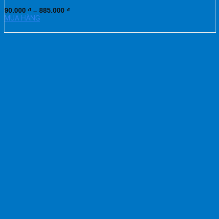
90.000
₫
–
885.000
₫
MUA HÀNG