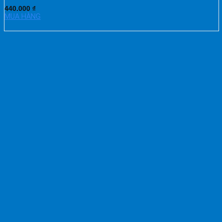
440.000
₫
MUA HÀNG