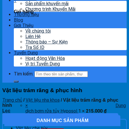
1
Sản phẩm khuyến mãi
Chương trình Khuyến Mãi
Giỏ hàng
Thương hiệu
Blog
Giới Thiệu
Về chúng tôi
Liên Hệ
Thông báo – Sự Kiện
Tra Số ID
Tuyển Dụng
Hoạt động Văn Hóa
Vị trí Tuyển Dụng
Tìm kiếm:
Vật liệu trám răng & phục hình
Trang chủ
Vật liệu nha khoa
/
/
Vật liệu trám răng & phục
×
Dung
hình
Lọc
dịch bơm rửa tủy Hyposol
1 ×
215.000
₫
Giỏ hàng
DANH MỤC SẢN PHẨM
Tổng số phụ:
215.000
₫
Vật liệu che tủy