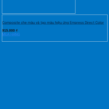
Composite che màu và tạo màu hiệu ứng Empress Direct Color
915.000
₫
MUA HÀNG