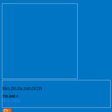
Kềm đặt đai trám NITIN
730.000
₫
MUA HÀNG
-3%