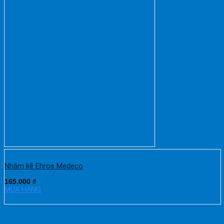
Nhám kẽ Ehros Medeco
165.000
₫
MUA HÀNG