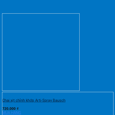
Chai xịt chỉnh khớp Arti-Spray Bausch
720.000
₫
MUA HÀNG