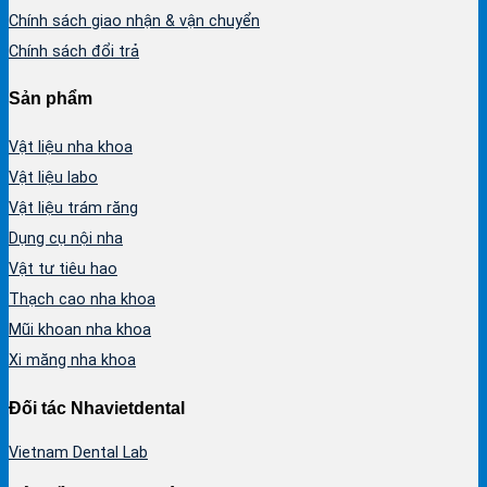
Chính sách giao nhận & vận chuyển
Chính sách đổi trả
Sản phẩm
Vật liệu nha khoa
Vật liệu labo
Vật liệu trám răng
Dụng cụ nội nha
Vật tư tiêu hao
Thạch cao nha khoa
Mũi khoan nha khoa
Xi măng nha khoa
Đối tác Nhavietdental
Vietnam Dental Lab