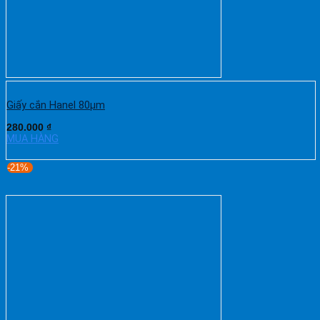
Giấy cắn Hanel 80µm
280.000
₫
MUA HÀNG
-21%