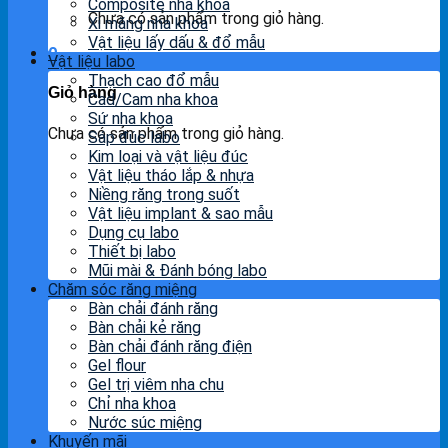
Composite nha khoa
Chưa có sản phẩm trong giỏ hàng.
Xi măng nha khoa
Vật liệu lấy dấu & đổ mẫu
0
Vật liệu labo
Thạch cao đổ mẫu
Giỏ hàng
Cad/Cam nha khoa
Sứ nha khoa
Chưa có sản phẩm trong giỏ hàng.
Sáp đúc labo
Kim loại và vật liệu đúc
Vật liệu tháo lắp & nhựa
Niềng răng trong suốt
Vật liệu implant & sao mẫu
Dụng cụ labo
Thiết bị labo
Mũi mài & Đánh bóng labo
Chăm sóc răng miệng
Bàn chải đánh răng
Bàn chải kẻ răng
Bàn chải đánh răng điện
Gel flour
Gel trị viêm nha chu
Chỉ nha khoa
Nước súc miệng
Khuyến mãi