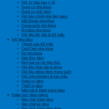
Vật tư tiêu hao y tế
Dụng cụ nha khoa
Dụng cụ nhổ răng
Vật liệu chỉnh nha lâm sàng
Mũi khoan nha khoa
Composite nha khoa
Xi măng nha khoa
Vật liệu lấy dấu & đổ mẫu
Vật liệu labo
Thạch cao đổ mẫu
Cad/Cam nha khoa
Sứ nha khoa
Sáp đúc labo
Kim loại và vật liệu đúc
Vật liệu tháo lắp & nhựa
Vật liệu niềng răng trong suốt
Vật Liệu implant & sao mẫu
Dụng cụ labo
Thiết bị labo
Mũi mài & Đánh bóng labo
Chăm sóc răng miệng
Bàn chải đánh răng
Bàn chải kẻ răng
Bàn chải đánh răng điện