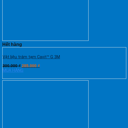
Hết hàng
Vật liệu trám tạm Cavit™ G 3M
300.000
₫
285.000
₫
MUA HÀNG