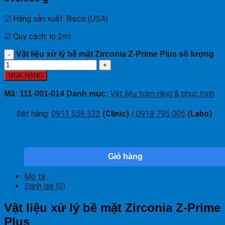
☑ Hãng sản xuất: Bisco (USA)
☑ Quy cách: lọ 2ml
Vật liệu xử lý bề mặt Zirconia Z-Prime Plus số lượng
MUA HÀNG
Vật liệu trám răng & phục hình
Mã:
111-001-014
Danh mục:
Đặt hàng
:
0911 556 532
(Clinic) /
0918 795 005
(Labo)
Giỏ hàng
Mô tả
Đánh giá (0)
Vật liệu xử lý bề mặt Zirconia Z-Prime
Plus