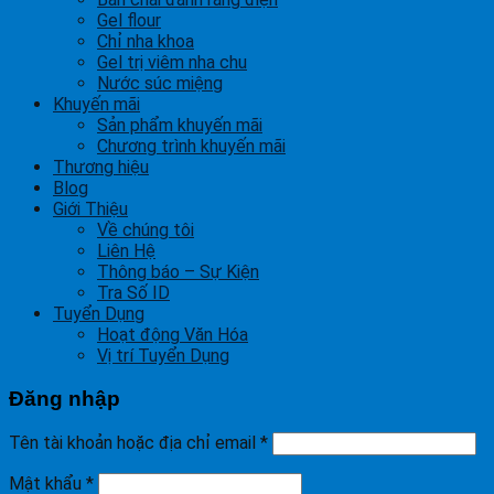
Gel flour
Chỉ nha khoa
Gel trị viêm nha chu
Nước súc miệng
Khuyến mãi
Sản phẩm khuyến mãi
Chương trình khuyến mãi
Thương hiệu
Blog
Giới Thiệu
Về chúng tôi
Liên Hệ
Thông báo – Sự Kiện
Tra Số ID
Tuyển Dụng
Hoạt động Văn Hóa
Vị trí Tuyển Dụng
Đăng nhập
Tên tài khoản hoặc địa chỉ email
*
Mật khẩu
*