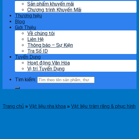
Sản phẩm khuyến mãi
Chương trình Khuyến Mãi
Thương hiệu
Blog
Giới Thiệu
Về chúng tôi
Liên Hệ
Thông báo – Sự Kiện
Tra Số ID
Tuyển Dụng
Hoạt động Văn Hóa
Vị trí Tuyển Dụng
Tìm kiếm:
Trang chủ
Vật liệu nha khoa
Vật liệu trám răng & phục hình
»
»