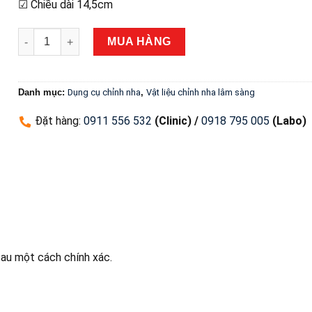
☑ Chiều dài 14,5cm
Kẹp gắp ống dán răng cối Morelli số lượng
MUA HÀNG
Danh mục:
Dụng cụ chỉnh nha
,
Vật liệu chỉnh nha lâm sàng
Đặt hàng
:
0911 556 532
(Clinic) /
0918 795 005
(Labo)
sau một cách chính xác.