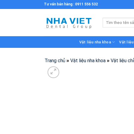
Skip
Tư vấn bán hàng : 0911 556 532
to
content
Tìm
kiếm:
Vật liệu nha khoa
Vật liệu
Trang chủ
Vật liệu nha khoa
Vật liệu ch
»
»