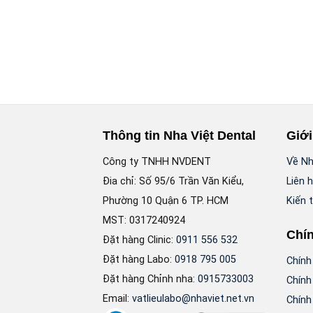
SPE
–
3.795.000
₫
 HÀNG
Thông tin Nha Việt Dental
Giới
Công ty TNHH NVDENT
Về Nh
Đia chỉ: Số 95/6 Trần Văn Kiểu,
Liên 
Phường 10 Quận 6 TP. HCM
Kiến 
MST: 0317240924
Chín
Đặt hàng Clinic:
0911 556 532
Đặt hàng Labo:
0918 795 005
Chính
Đặt hàng Chỉnh nha:
0915733003
Chính
Email:
vatlieulabo@nhaviet.net.vn
Chính