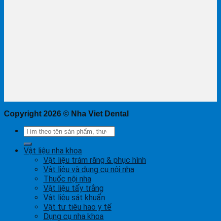
Copyright 2026 ©
Nha Viet Dental
Tìm
kiếm:
Vật liệu nha khoa
Vật liệu trám răng & phục hình
Vật liệu và dụng cụ nội nha
Thuốc nội nha
Vật liệu tẩy trắng
Vật liệu sát khuẩn
Vật tư tiêu hao y tế
Dụng cụ nha khoa