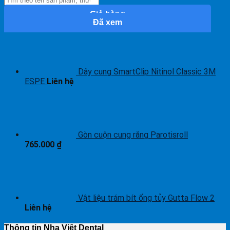
Giỏ hàng
Đã xem
Dây cung SmartClip Nitinol Classic 3M
ESPE
Liên hệ
Gòn cuộn cung răng Parotisroll
765.000
₫
Vật liệu trám bít ống tủy Gutta Flow 2
Liên hệ
Thông tin Nha Việt Dental