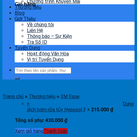
Chương trình Khuyến Mãi
Giỏ hàng
Thương hiệu
Blog
Giới Thiệu
Về chúng tôi
Liên Hệ
Thông báo – Sự Kiện
Tra Số ID
Tuyển Dụng
Hoạt động Văn Hóa
Vị trí Tuyển Dụng
Tìm
kiếm:
Trang chủ
Thương hiệu
3M Espe
»
»
×
Dung
dịch bơm rửa tủy Hyposol
2 ×
215.000
₫
Tổng số phụ:
430.000
₫
Xem giỏ hàng
Thanh toán