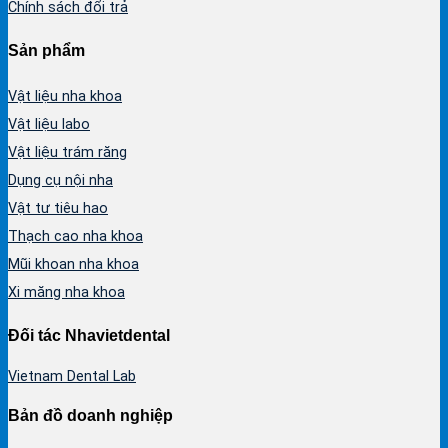
Chính sách đổi trả
Sản phẩm
Vật liệu nha khoa
Vật liệu labo
Vật liệu trám răng
Dụng cụ nội nha
Vật tư tiêu hao
Thạch cao nha khoa
Mũi khoan nha khoa
Xi măng nha khoa
Đối tác Nhavietdental
Vietnam Dental Lab
Bản đồ doanh nghiệp