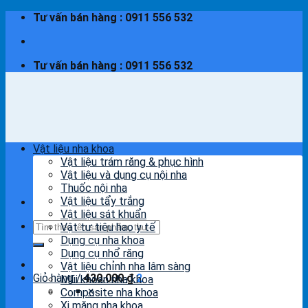
Skip
Tư vấn bán hàng : 0911 556 532
to
content
Tư vấn bán hàng : 0911 556 532
Vật liệu nha khoa
Vật liệu trám răng & phục hình
Vật liệu và dụng cụ nội nha
Thuốc nội nha
Vật liệu tẩy trắng
Vật liệu sát khuẩn
Tìm
Vật tư tiêu hao y tế
kiếm:
Dụng cụ nha khoa
Dụng cụ nhổ răng
Vật liệu chỉnh nha lâm sàng
Giỏ hàng /
430.000
₫
2
Mũi khoan nha khoa
×
Composite nha khoa
Xi măng nha khoa