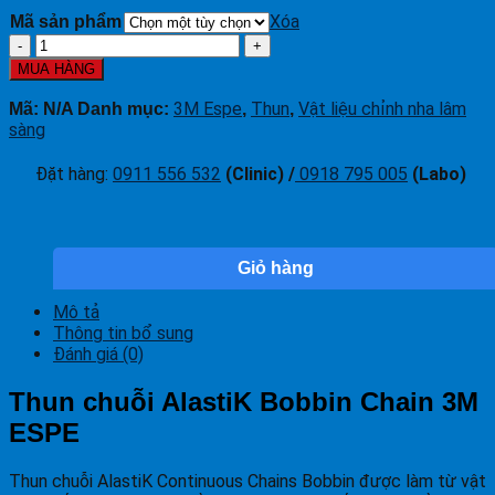
Xóa
Mã sản phẩm
Thun
chuỗi
MUA HÀNG
AlastiK
Bobbin
3M Espe
Thun
Vật liệu chỉnh nha lâm
Mã:
N/A
Danh mục:
,
,
Chain
sàng
3M
ESPE
Đặt hàng
:
0911 556 532
(Clinic) /
0918 795 005
(Labo)
số
lượng
Giỏ hàng
Mô tả
Thông tin bổ sung
Đánh giá (0)
Thun chuỗi AlastiK Bobbin Chain 3M
ESPE
Thun chuỗi AlastiK Continuous Chains Bobbin được làm từ vật