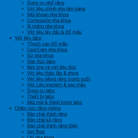
Dụng cụ nhổ răng
Vật liệu chỉnh nha lâm sàng
Mũi khoan nha khoa
Composite nha khoa
Xi măng nha khoa
Vật liệu lấy dấu & đổ mẫu
Vật liệu labo
Thạch cao đổ mẫu
Cad/Cam nha khoa
Sứ nha khoa
Sáp đúc labo
Kim loại và vật liệu đúc
Vật liệu tháo lắp & nhựa
Vật liệu niềng răng trong suốt
Vật Liệu implant & sao mẫu
Dụng cụ labo
Thiết bị labo
Mũi mài & Đánh bóng labo
Chăm sóc răng miệng
Bàn chải đánh răng
Bàn chải kẻ răng
Bàn chải đánh răng điện
Gel flour
Chỉ nha khoa