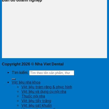
Bản đồ doanh nghiệp
Copyright 2026 ©
Nha Viet Dental
Tìm kiếm:
Vật liệu nha khoa
Vật liệu trám răng & phục hình
Vật liệu và dụng cụ nội nha
Thuốc nội nha
Vật liệu tẩy trắng
Vật liệu sát khuẩn