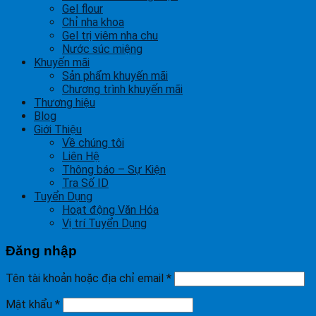
Gel flour
Chỉ nha khoa
Gel trị viêm nha chu
Nước súc miệng
Khuyến mãi
Sản phẩm khuyến mãi
Chương trình khuyến mãi
Thương hiệu
Blog
Giới Thiệu
Về chúng tôi
Liên Hệ
Thông báo – Sự Kiện
Tra Số ID
Tuyển Dụng
Hoạt động Văn Hóa
Vị trí Tuyển Dụng
Đăng nhập
Tên tài khoản hoặc địa chỉ email
*
Mật khẩu
*