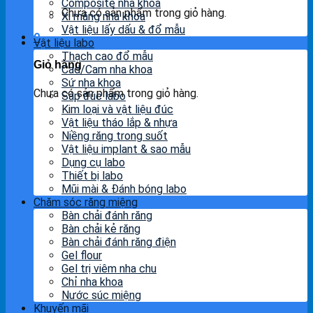
Composite nha khoa
Chưa có sản phẩm trong giỏ hàng.
Xi măng nha khoa
Vật liệu lấy dấu & đổ mẫu
0
Vật liệu labo
Thạch cao đổ mẫu
Giỏ hàng
Cad/Cam nha khoa
Sứ nha khoa
Chưa có sản phẩm trong giỏ hàng.
Sáp đúc labo
Kim loại và vật liệu đúc
Vật liệu tháo lắp & nhựa
Niềng răng trong suốt
Vật liệu implant & sao mẫu
Dụng cụ labo
Thiết bị labo
Mũi mài & Đánh bóng labo
Chăm sóc răng miệng
Bàn chải đánh răng
Bàn chải kẻ răng
Bàn chải đánh răng điện
Gel flour
Gel trị viêm nha chu
Chỉ nha khoa
Nước súc miệng
Khuyến mãi