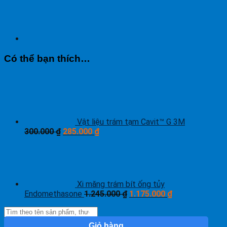
Có thể bạn thích…
Vật liệu trám tạm Cavit™ G 3M
300.000
₫
285.000
₫
Xi măng trám bít ống tủy
Endomethasone
1.245.000
₫
1.175.000
₫
Giỏ hàng