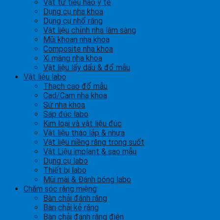
Vật tư tiêu hao y tế
Dụng cụ nha khoa
Dụng cụ nhổ răng
Vật liệu chỉnh nha lâm sàng
Mũi khoan nha khoa
Composite nha khoa
Xi măng nha khoa
Vật liệu lấy dấu & đổ mẫu
Vật liệu labo
Thạch cao đổ mẫu
Cad/Cam nha khoa
Sứ nha khoa
Sáp đúc labo
Kim loại và vật liệu đúc
Vật liệu tháo lắp & nhựa
Vật liệu niềng răng trong suốt
Vật Liệu implant & sao mẫu
Dụng cụ labo
Thiết bị labo
Mũi mài & Đánh bóng labo
Chăm sóc răng miệng
Bàn chải đánh răng
Bàn chải kẻ răng
Bàn chải đánh răng điện