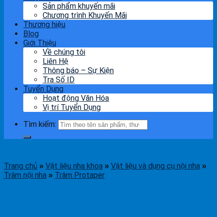
Sản phẩm khuyến mãi
Chương trình Khuyến Mãi
Thương hiệu
Blog
Giới Thiệu
Về chúng tôi
Liên Hệ
Thông báo – Sự Kiện
Tra Số ID
Tuyển Dụng
Hoạt động Văn Hóa
Vị trí Tuyển Dụng
Tìm kiếm:
Trang chủ
Vật liệu nha khoa
Vật liệu và dụng cụ nội nha
»
»
»
Trâm nội nha
Trâm Protaper
»