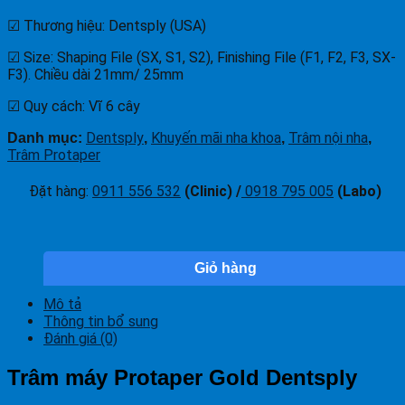
☑ Thương hiệu: Dentsply (USA)
☑ Size: Shaping File (SX, S1, S2), Finishing File (F1, F2, F3, SX-
F3). Chiều dài 21mm/ 25mm
☑ Quy cách: Vĩ 6 cây
Dentsply
Khuyến mãi nha khoa
Trâm nội nha
Danh mục:
,
,
,
Trâm Protaper
Đặt hàng
:
0911 556 532
(Clinic) /
0918 795 005
(Labo)
Giỏ hàng
Mô tả
Thông tin bổ sung
Đánh giá (0)
Trâm máy Protaper Gold Dentsply