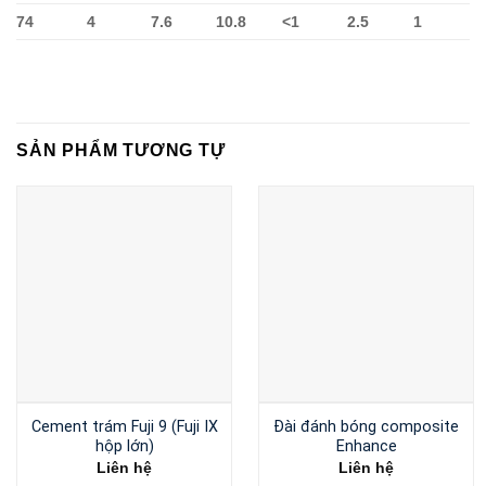
74
4
7.6
10.8
<1
2.5
1
SẢN PHẨM TƯƠNG TỰ
Cement trám Fuji 9 (Fuji IX
Đài đánh bóng composite
hộp lớn)
Enhance
Liên hệ
Liên hệ