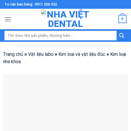
Skip
Tư vấn bán hàng : 0911 556 532
to
content
0
Tìm
kiếm:
Trang chủ
Vật liệu labo
Kim loại và vật liệu đúc
Kim loại
»
»
»
nha khoa