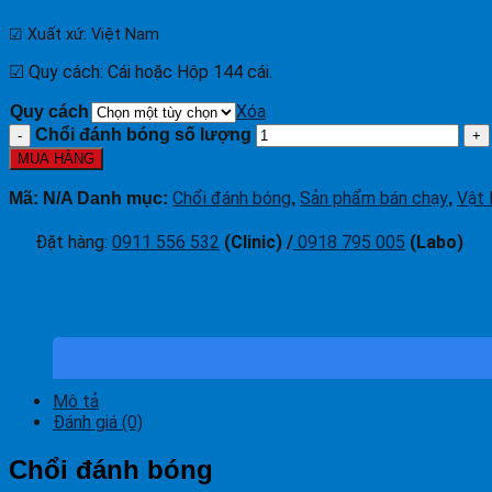
☑
Xuất xứ: Việt Nam
☑ Quy cách: Cái hoặc Hộp 144 cái.
Xóa
Quy cách
Chổi đánh bóng số lượng
MUA HÀNG
Chổi đánh bóng
Sản phẩm bán chạy
Vật 
Mã:
N/A
Danh mục:
,
,
Đặt hàng
:
0911 556 532
(Clinic) /
0918 795 005
(Labo)
Mô tả
Đánh giá (0)
Chổi đánh bóng