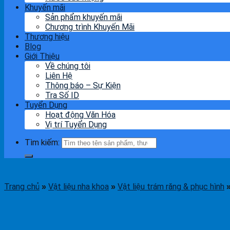
Khuyến mãi
Sản phẩm khuyến mãi
Chương trình Khuyến Mãi
Thương hiệu
Blog
Giới Thiệu
Về chúng tôi
Liên Hệ
Thông báo – Sự Kiện
Tra Số ID
Tuyển Dụng
Hoạt động Văn Hóa
Vị trí Tuyển Dụng
Tìm kiếm:
Trang chủ
Vật liệu nha khoa
Vật liệu trám răng & phục hình
»
»