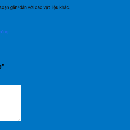
oạn gắn/dán với các vật liệu khác.
răng
g”