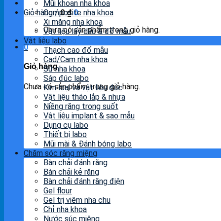
Mũi khoan nha khoa
Giỏ hàng /
Composite nha khoa
0
₫
0
Xi măng nha khoa
Chưa có sản phẩm trong giỏ hàng.
Vật liệu lấy dấu & đổ mẫu
Vật liệu labo
0
Thạch cao đổ mẫu
Cad/Cam nha khoa
Giỏ hàng
Sứ nha khoa
Sáp đúc labo
Chưa có sản phẩm trong giỏ hàng.
Kim loại và vật liệu đúc
Vật liệu tháo lắp & nhựa
Niềng răng trong suốt
Vật liệu implant & sao mẫu
Dụng cụ labo
Thiết bị labo
Mũi mài & Đánh bóng labo
Chăm sóc răng miệng
Bàn chải đánh răng
Bàn chải kẻ răng
Bàn chải đánh răng điện
Gel flour
Gel trị viêm nha chu
Chỉ nha khoa
Nước súc miệng