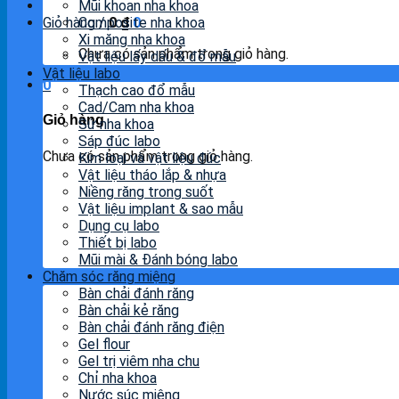
Mũi khoan nha khoa
Giỏ hàng /
Composite nha khoa
0
₫
0
Xi măng nha khoa
Chưa có sản phẩm trong giỏ hàng.
Vật liệu lấy dấu & đổ mẫu
Vật liệu labo
0
Thạch cao đổ mẫu
Cad/Cam nha khoa
Giỏ hàng
Sứ nha khoa
Sáp đúc labo
Chưa có sản phẩm trong giỏ hàng.
Kim loại và vật liệu đúc
Vật liệu tháo lắp & nhựa
Niềng răng trong suốt
Vật liệu implant & sao mẫu
Dụng cụ labo
Thiết bị labo
Mũi mài & Đánh bóng labo
Chăm sóc răng miệng
Bàn chải đánh răng
Bàn chải kẻ răng
Bàn chải đánh răng điện
Gel flour
Gel trị viêm nha chu
Chỉ nha khoa
Nước súc miệng