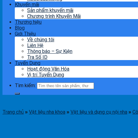
Khuyến mãi
Sản phẩm khuyến mãi
Chương trình Khuyến Mãi
Thương hiệu
Blog
Giới Thiệu
Về chúng tôi
Liên Hệ
Thông báo – Sự Kiện
Tra Số ID
Tuyển Dụng
Hoạt động Văn Hóa
Vị trí Tuyển Dụng
Tìm kiếm:
Trang chủ
Vật liệu nha khoa
Vật liệu và dụng cụ nội nha
Cô
»
»
»