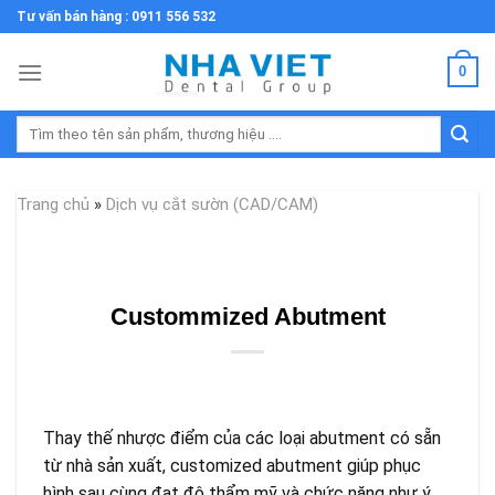
Skip
Tư vấn bán hàng : 0911 556 532
to
content
0
Tìm
kiếm:
Trang chủ
»
Dịch vụ cắt sườn (CAD/CAM)
Custommized Abutment
Thay thế nhược điểm của các loại abutment có sẵn
từ nhà sản xuất, customized abutment giúp phục
hình sau cùng đạt độ thẩm mỹ và chức năng như ý.