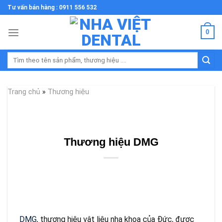
Skip
Tư vấn bán hàng : 0911 556 532
to
content
0
Tìm
kiếm:
Trang chủ
»
Thương hiệu
Thương hiệu DMG
DMG
, thương hiệu vật liệu nha khoa của Đức, được