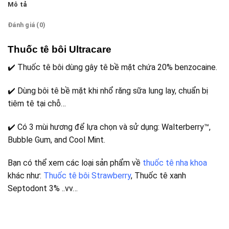
Mô tả
Đánh giá (0)
Thuốc tê bôi Ultracare
✔️ Thuốc tê bôi dùng gây tê bề mặt chứa 20% benzocaine.
✔️ Dùng bôi tê bề mặt khi nhổ răng sữa lung lay, chuẩn bị
tiêm tê tại chỗ…
✔️ Có 3 mùi hương để lựa chọn và sử dụng: Walterberry™,
Bubble Gum, and Cool Mint.
Bạn có thể xem các loại sản phẩm về
thuốc tê nha khoa
khác như:
Thuốc tê bôi Strawberry
, Thuốc tê xanh
Septodont 3% ..vv…