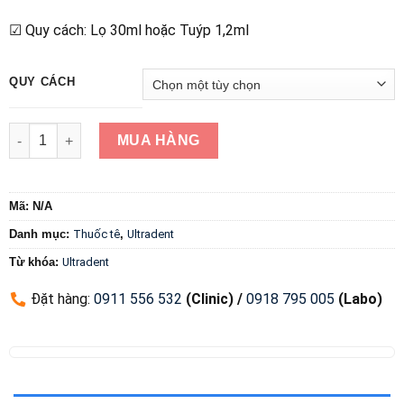
☑ Quy cách: Lọ 30ml hoặc Tuýp 1,2ml
QUY CÁCH
Thuốc tê bôi Ultracare số lượng
MUA HÀNG
Mã:
N/A
Danh mục:
Thuốc tê
,
Ultradent
Từ khóa:
Ultradent
Đặt hàng
:
0911 556 532
(Clinic) /
0918 795 005
(Labo)