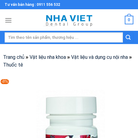
Skip
Tư vấn bán hàng : 0911 556 532
to
content
0
Tìm
kiếm:
Trang chủ
Vật liệu nha khoa
Vật liệu và dụng cụ nội nha
»
»
»
Thuốc tê
-8%