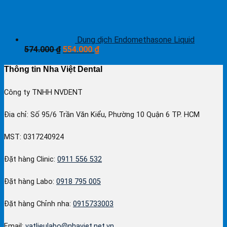
Dung dịch Endomethasone Liquid
574.000
₫
554.000
₫
Thông tin Nha Việt Dental
Công ty TNHH NVDENT
Đia chỉ: Số 95/6 Trần Văn Kiểu, Phường 10 Quận 6 TP. HCM
MST: 0317240924
Đặt hàng Clinic:
0911 556 532
Đặt hàng Labo:
0918 795 005
Đặt hàng Chỉnh nha:
0915733003
Email:
vatlieulabo@nhaviet.net.vn