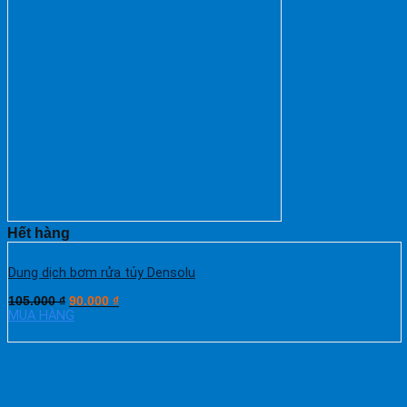
Hết hàng
Dung dịch bơm rửa tủy Densolu
105.000
₫
90.000
₫
MUA HÀNG