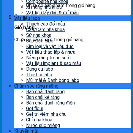
Composite nha khoa
Chưa có sản phẩm trong giỏ hàng.
Xi măng nha khoa
Vật liệu lấy dấu & đổ mẫu
0
Vật liệu labo
Thạch cao đổ mẫu
Giỏ hàng
Cad/Cam nha khoa
Sứ nha khoa
Chưa có sản phẩm trong giỏ hàng.
Sáp đúc labo
Kim loại và vật liệu đúc
Vật liệu tháo lắp & nhựa
Niềng răng trong suốt
Vật liệu implant & sao mẫu
Dụng cụ labo
Thiết bị labo
Mũi mài & Đánh bóng labo
Chăm sóc răng miệng
Bàn chải đánh răng
Bàn chải kẻ răng
Bàn chải đánh răng điện
Gel flour
Gel trị viêm nha chu
Chỉ nha khoa
Nước súc miệng
Khuyến mãi