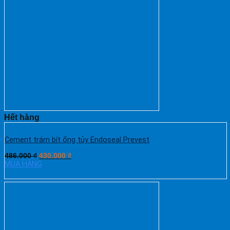
Hết hàng
Cement trám bít ống tủy Endoseal Prevest
486.000
₫
430.000
₫
MUA HÀNG