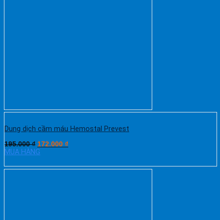
Dung dịch cầm máu Hemostal Prevest
195.000
₫
172.000
₫
MUA HÀNG