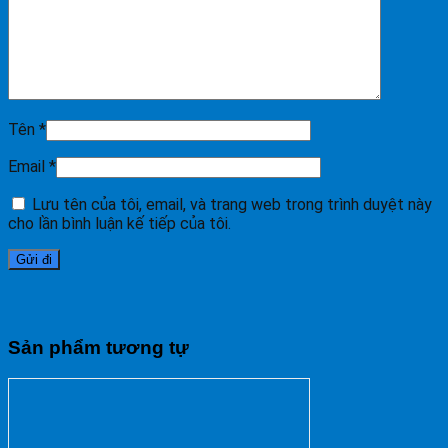
Tên
*
Email
*
Lưu tên của tôi, email, và trang web trong trình duyệt này
cho lần bình luận kế tiếp của tôi.
Sản phẩm tương tự