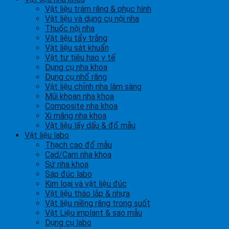
Vật liệu trám răng & phục hình
Vật liệu và dụng cụ nội nha
Thuốc nội nha
Vật liệu tẩy trắng
Vật liệu sát khuẩn
Vật tư tiêu hao y tế
Dụng cụ nha khoa
Dụng cụ nhổ răng
Vật liệu chỉnh nha lâm sàng
Mũi khoan nha khoa
Composite nha khoa
Xi măng nha khoa
Vật liệu lấy dấu & đổ mẫu
Vật liệu labo
Thạch cao đổ mẫu
Cad/Cam nha khoa
Sứ nha khoa
Sáp đúc labo
Kim loại và vật liệu đúc
Vật liệu tháo lắp & nhựa
Vật liệu niềng răng trong suốt
Vật Liệu implant & sao mẫu
Dụng cụ labo