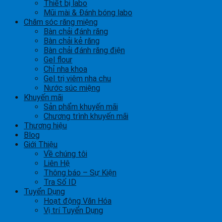
Thiết bị labo
Mũi mài & Đánh bóng labo
Chăm sóc răng miệng
Bàn chải đánh răng
Bàn chải kẻ răng
Bàn chải đánh răng điện
Gel flour
Chỉ nha khoa
Gel trị viêm nha chu
Nước súc miệng
Khuyến mãi
Sản phẩm khuyến mãi
Chương trình khuyến mãi
Thương hiệu
Blog
Giới Thiệu
Về chúng tôi
Liên Hệ
Thông báo – Sự Kiện
Tra Số ID
Tuyển Dụng
Hoạt động Văn Hóa
Vị trí Tuyển Dụng