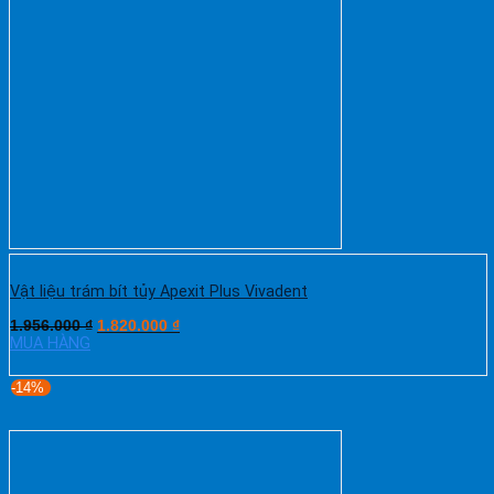
Vật liệu trám bít tủy Apexit Plus Vivadent
1.956.000
₫
1.820.000
₫
MUA HÀNG
-14%