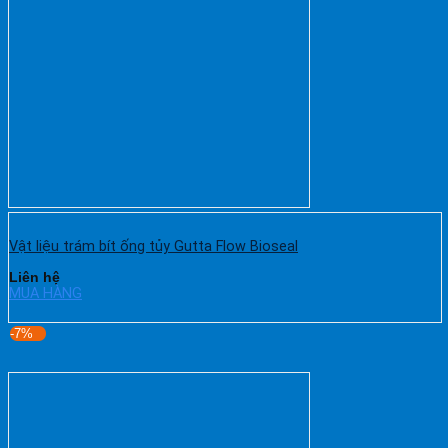
Vật liệu trám bít ống tủy Gutta Flow Bioseal
Liên hệ
MUA HÀNG
-7%