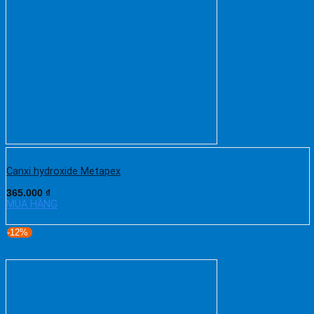
Canxi hydroxide Metapex
365.000
₫
MUA HÀNG
-12%