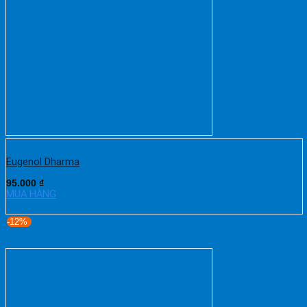
Eugenol Dharma
95.000
₫
MUA HÀNG
-12%