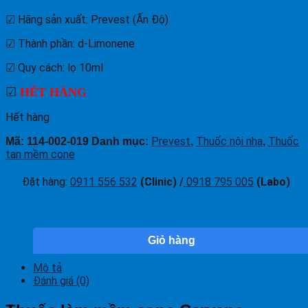
☑ Hãng sản xuất: Prevest (Ấn Độ)
☑ Thành phần: d-Limonene
☑ Quy cách: lọ 10ml
☑
HẾT HÀNG
Hết hàng
Prevest
Thuốc nội nha
Thuốc
Mã:
114-002-019
Danh mục:
,
,
tan mềm cone
Đặt hàng
:
0911 556 532
(Clinic) /
0918 795 005
(Labo)
Giỏ hàng
Mô tả
Đánh giá (0)