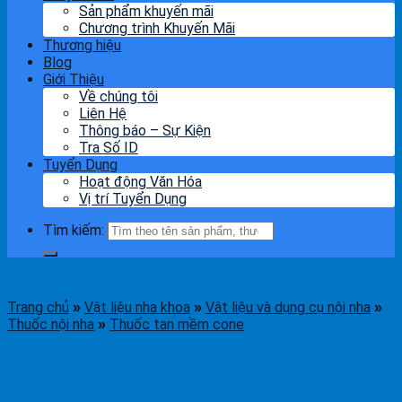
Sản phẩm khuyến mãi
Chương trình Khuyến Mãi
Thương hiệu
Blog
Giới Thiệu
Về chúng tôi
Liên Hệ
Thông báo – Sự Kiện
Tra Số ID
Tuyển Dụng
Hoạt động Văn Hóa
Vị trí Tuyển Dụng
Tìm kiếm:
Trang chủ
Vật liệu nha khoa
Vật liệu và dụng cụ nội nha
»
»
»
Thuốc nội nha
Thuốc tan mềm cone
»