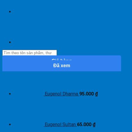
Giỏ hàng
Đã xem
Eugenol Dharma
95.000
₫
Eugenol Sultan
65.000
₫