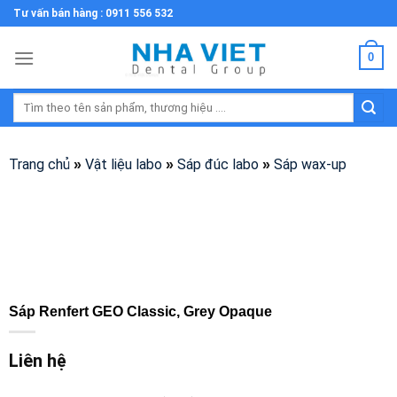
Skip
Tư vấn bán hàng : 0911 556 532
to
content
0
Tìm
kiếm:
Trang chủ
Vật liệu labo
Sáp đúc labo
Sáp wax-up
»
»
»
Sáp Renfert GEO Classic, Grey Opaque
Liên hệ