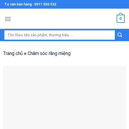
Skip
Tư vấn bán hàng : 0911 556 532
to
content
0
Tìm
kiếm:
Trang chủ
Chăm sóc răng miệng
»