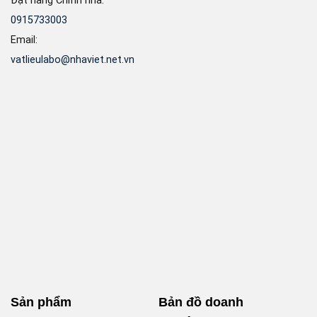
Đặt hàng Chỉnh nha:
0915733003
Email:
vatlieulabo@nhaviet.net.vn
Sản phẩm
Bản đồ doanh