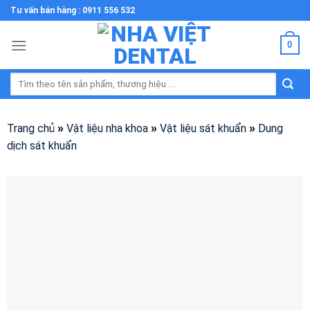
Skip
Tư vấn bán hàng : 0911 556 532
to
content
0
Tìm
kiếm:
Trang chủ
Vật liệu nha khoa
Vật liệu sát khuẩn
Dung
»
»
»
dịch sát khuẩn