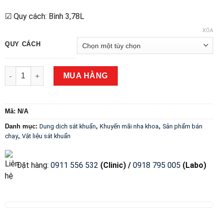
☑ Quy cách: Bình 3,78L
XÓA
QUY CÁCH
Nước ngâm dụng cụ Cidex Opa số lượng
MUA HÀNG
Mã:
N/A
Danh mục:
Dung dịch sát khuẩn
,
Khuyến mãi nha khoa
,
Sản phẩm bán
chạy
,
Vật liệu sát khuẩn
Đặt hàng
:
0911 556 532
(Clinic) /
0918 795 005
(Labo)