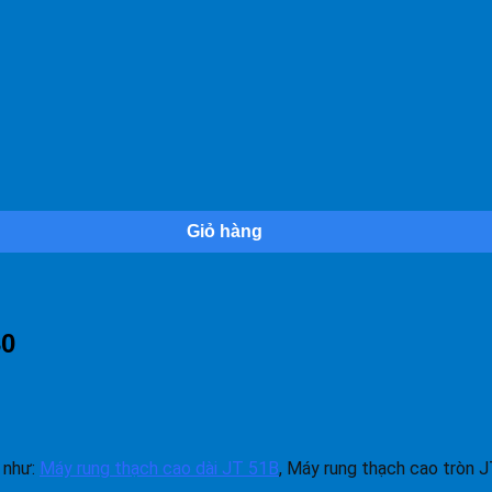
Giỏ hàng
30
như:
Máy rung thạch cao dài JT 51B
, Máy rung thạch cao tròn JT