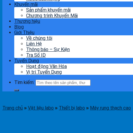
Khuyến mãi
Sản phẩm khuyến mãi
Chương trình Khuyến Mãi
Thương hiệu
Blog
Giới Thiệu
Về chúng tôi
Liên Hệ
Thông báo – Sự Kiện
Tra Số ID
Tuyển Dụng
Hoạt động Văn Hóa
Vị trí Tuyển Dụng
Tìm kiếm:
Trang chủ
Vật liệu labo
Thiết bị labo
Máy rung thạch cao
»
»
»