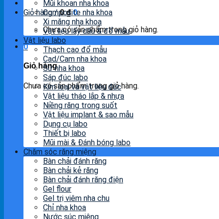
Mũi khoan nha khoa
Giỏ hàng /
Composite nha khoa
0
₫
0
Xi măng nha khoa
Chưa có sản phẩm trong giỏ hàng.
Vật liệu lấy dấu & đổ mẫu
Vật liệu labo
0
Thạch cao đổ mẫu
Cad/Cam nha khoa
Giỏ hàng
Sứ nha khoa
Sáp đúc labo
Chưa có sản phẩm trong giỏ hàng.
Kim loại và vật liệu đúc
Vật liệu tháo lắp & nhựa
Niềng răng trong suốt
Vật liệu implant & sao mẫu
Dụng cụ labo
Thiết bị labo
Mũi mài & Đánh bóng labo
Chăm sóc răng miệng
Bàn chải đánh răng
Bàn chải kẻ răng
Bàn chải đánh răng điện
Gel flour
Gel trị viêm nha chu
Chỉ nha khoa
Nước súc miệng