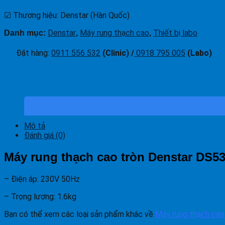
☑ Thương hiệu: Denstar (Hàn Quốc)
Denstar
Máy rung thạch cao
Thiết bị labo
Danh mục:
,
,
Đặt hàng
:
0911 556 532
(Clinic) /
0918 795 005
(Labo)
Mô tả
Đánh giá (0)
Máy rung thạch cao tròn Denstar DS5
– Điện áp: 230V 50Hz
– Trọng lượng: 1.6kg
Bạn có thể xem các loại sản phẩm khác về
Máy rung thạch cao