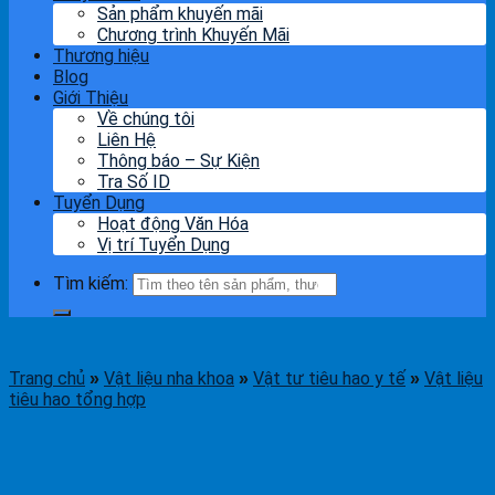
Sản phẩm khuyến mãi
Chương trình Khuyến Mãi
Thương hiệu
Blog
Giới Thiệu
Về chúng tôi
Liên Hệ
Thông báo – Sự Kiện
Tra Số ID
Tuyển Dụng
Hoạt động Văn Hóa
Vị trí Tuyển Dụng
Tìm kiếm:
Trang chủ
Vật liệu nha khoa
Vật tư tiêu hao y tế
Vật liệu
»
»
»
tiêu hao tổng hợp