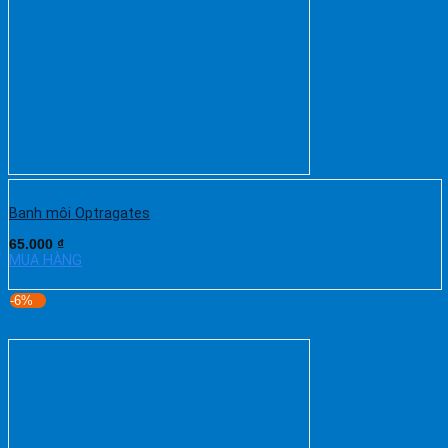
Banh môi Optragates
65.000
₫
MUA HÀNG
-6%