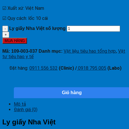
☑ Xuất xứ: Việt Nam
☑ Quy cách: lốc 10 cái
Ly giấy Nha Việt số lượng
MUA HÀNG
Vật liệu tiêu hao tổng hợp
Vật
Mã:
109-003-037
Danh mục:
,
tư tiêu hao y tế
Đặt hàng
:
0911 556 532
(Clinic) /
0918 795 005
(Labo)
Giỏ hàng
Mô tả
Đánh giá (0)
Ly giấy Nha Việt