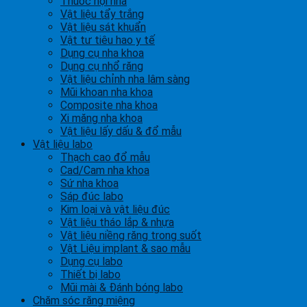
Thuốc nội nha
Vật liệu tẩy trắng
Vật liệu sát khuẩn
Vật tư tiêu hao y tế
Dụng cụ nha khoa
Dụng cụ nhổ răng
Vật liệu chỉnh nha lâm sàng
Mũi khoan nha khoa
Composite nha khoa
Xi măng nha khoa
Vật liệu lấy dấu & đổ mẫu
Vật liệu labo
Thạch cao đổ mẫu
Cad/Cam nha khoa
Sứ nha khoa
Sáp đúc labo
Kim loại và vật liệu đúc
Vật liệu tháo lắp & nhựa
Vật liệu niềng răng trong suốt
Vật Liệu implant & sao mẫu
Dụng cụ labo
Thiết bị labo
Mũi mài & Đánh bóng labo
Chăm sóc răng miệng