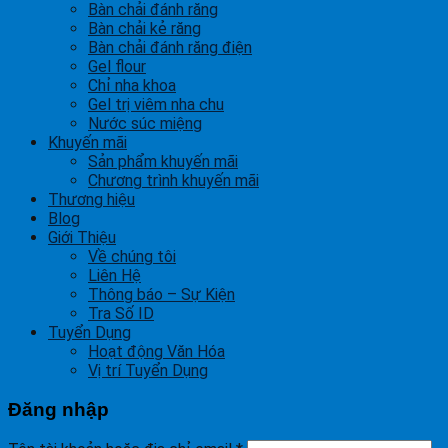
Bàn chải đánh răng
Bàn chải kẻ răng
Bàn chải đánh răng điện
Gel flour
Chỉ nha khoa
Gel trị viêm nha chu
Nước súc miệng
Khuyến mãi
Sản phẩm khuyến mãi
Chương trình khuyến mãi
Thương hiệu
Blog
Giới Thiệu
Về chúng tôi
Liên Hệ
Thông báo – Sự Kiện
Tra Số ID
Tuyển Dụng
Hoạt động Văn Hóa
Vị trí Tuyển Dụng
Đăng nhập