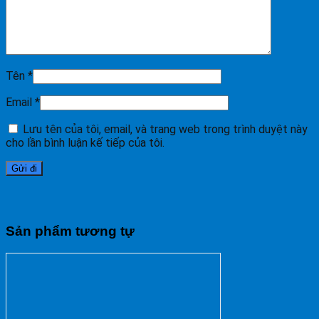
Tên
*
Email
*
Lưu tên của tôi, email, và trang web trong trình duyệt này
cho lần bình luận kế tiếp của tôi.
Sản phẩm tương tự