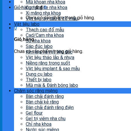
Mũi khoan nha khoa
Giỏ hàng /
Composite nha khoa
0
₫
0
Xi măng nha khoa
Chưa có sản phẩm trong giỏ hàng.
Vật liệu lấy dấu & đổ mẫu
Vật liệu labo
0
Thạch cao đổ mẫu
Cad/Cam nha khoa
Giỏ hàng
Sứ nha khoa
Sáp đúc labo
Chưa có sản phẩm trong giỏ hàng.
Kim loại và vật liệu đúc
Vật liệu tháo lắp & nhựa
Niềng răng trong suốt
Vật liệu implant & sao mẫu
Dụng cụ labo
Thiết bị labo
Mũi mài & Đánh bóng labo
Chăm sóc răng miệng
Bàn chải đánh răng
Bàn chải kẻ răng
Bàn chải đánh răng điện
Gel flour
Gel trị viêm nha chu
Chỉ nha khoa
Nước súc miệng