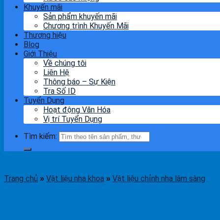
Khuyến mãi
Sản phẩm khuyến mãi
Chương trình Khuyến Mãi
Thương hiệu
Blog
Giới Thiệu
Về chúng tôi
Liên Hệ
Thông báo – Sự Kiện
Tra Số ID
Tuyển Dụng
Hoạt động Văn Hóa
Vị trí Tuyển Dụng
Tìm kiếm:
Trang chủ
Vật liệu nha khoa
Vật liệu chỉnh nha lâm sàng
»
»