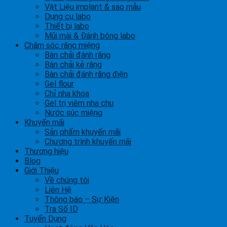
Vật Liệu implant & sao mẫu
Dụng cụ labo
Thiết bị labo
Mũi mài & Đánh bóng labo
Chăm sóc răng miệng
Bàn chải đánh răng
Bàn chải kẻ răng
Bàn chải đánh răng điện
Gel flour
Chỉ nha khoa
Gel trị viêm nha chu
Nước súc miệng
Khuyến mãi
Sản phẩm khuyến mãi
Chương trình khuyến mãi
Thương hiệu
Blog
Giới Thiệu
Về chúng tôi
Liên Hệ
Thông báo – Sự Kiện
Tra Số ID
Tuyển Dụng