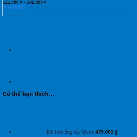
121.000
₫
–
142.000
₫
MUA HÀNG
Có thể bạn thích…
Bôi trơn ống tủy Glyde
475.000
₫