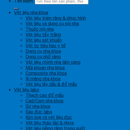
Tìm kiếm:
Vật liệu nha khoa
Vật liệu trám răng & phục hình
Vật liệu và dụng cụ nội nha
Thuốc nội nha
Vật liệu tẩy trắng
Vật liệu sát khuẩn
Vật tư tiêu hao y tế
Dụng cụ nha khoa
Dụng cụ nhổ răng
Vật liệu chỉnh nha lâm sàng
Mũi khoan nha khoa
Composite nha khoa
Xi măng nha khoa
Vật liệu lấy dấu & đổ mẫu
Vật liệu labo
Thạch cao đổ mẫu
Cad/Cam nha khoa
Sứ nha khoa
Sáp đúc labo
Kim loại và vật liệu đúc
Vật liệu tháo lắp & nhựa
Vật liệu niềng răng trong suốt