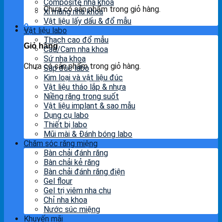
Composite nha khoa
Chưa có sản phẩm trong giỏ hàng.
Xi măng nha khoa
Vật liệu lấy dấu & đổ mẫu
0
Vật liệu labo
Thạch cao đổ mẫu
Giỏ hàng
Cad/Cam nha khoa
Sứ nha khoa
Chưa có sản phẩm trong giỏ hàng.
Sáp đúc labo
Kim loại và vật liệu đúc
Vật liệu tháo lắp & nhựa
Niềng răng trong suốt
Vật liệu implant & sao mẫu
Dụng cụ labo
Thiết bị labo
Mũi mài & Đánh bóng labo
Chăm sóc răng miệng
Bàn chải đánh răng
Bàn chải kẻ răng
Bàn chải đánh răng điện
Gel flour
Gel trị viêm nha chu
Chỉ nha khoa
Nước súc miệng
Khuyến mãi