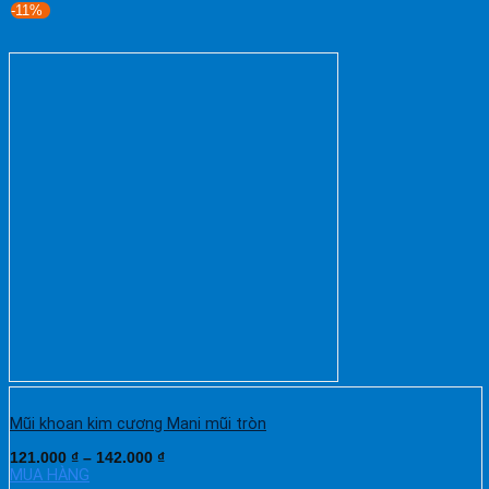
-11%
Mũi khoan kim cương Mani mũi tròn
121.000
₫
–
142.000
₫
MUA HÀNG