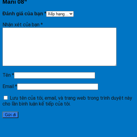
Mani 08”
Đánh giá của bạn
*
Nhận xét của bạn
*
Tên
*
Email
*
Lưu tên của tôi, email, và trang web trong trình duyệt này
cho lần bình luận kế tiếp của tôi.