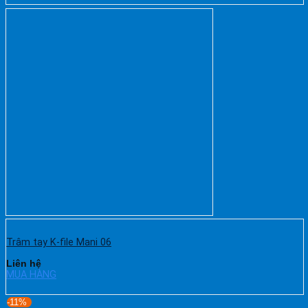
Trâm tay K-file Mani 06
Liên hệ
MUA HÀNG
-11%