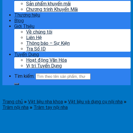
Sản phẩm khuyến mãi
Chương trình Khuyến Mãi
Thương hiệu
Blog
Giới Thiệu
Về chúng tôi
Liên Hệ
Thông báo – Sự Kiện
Tra Số ID
Tuyển Dụng
Hoạt động Văn Hóa
Vị trí Tuyển Dụng
Tìm kiếm:
Trang chủ
Vật liệu nha khoa
Vật liệu và dụng cụ nội nha
»
»
»
Trâm nội nha
Trâm tay nội nha
»