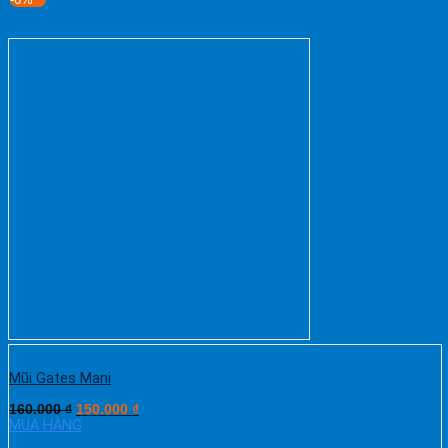
Mũi Gates Mani
160.000
₫
150.000
₫
MUA HÀNG