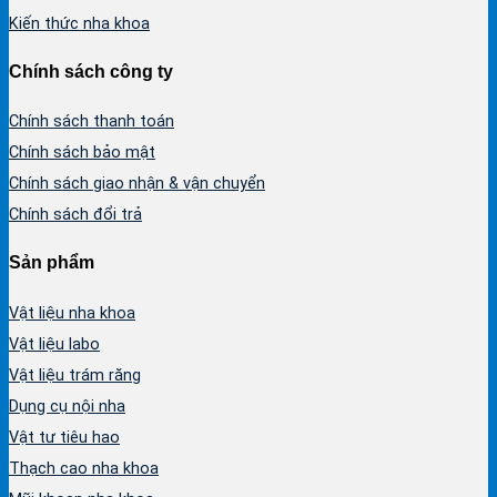
Kiến thức nha khoa
Chính sách công ty
Chính sách thanh toán
Chính sách bảo mật
Chính sách giao nhận & vận chuyển
Chính sách đổi trả
Sản phẩm
Vật liệu nha khoa
Vật liệu labo
Vật liệu trám răng
Dụng cụ nội nha
Vật tư tiêu hao
Thạch cao nha khoa