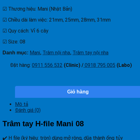
☑ Thương hiệu: Mani (Nhật Bản)
☑ Chiều dài làm việc: 21mm, 25mm, 28mm, 31mm
☑ Quy cách: Vỉ 6 cây
☑ Size: 08
Mani
Trâm nội nha
Trâm tay nội nha
Danh mục:
,
,
Đặt hàng
:
0911 556 532
(Clinic) /
0918 795 005
(Labo)
Giỏ hàng
Mô tả
Đánh giá (0)
Trâm tay H-file Mani 08
✔️ H file (ký hiệu: tròn) dùng mở rộng, dũa thành ống tủy