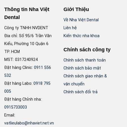
Thông tin Nha Việt
Giới Thiệu
Dental
Về Nha Việt Dental
Công ty TNHH NVDENT
Liên hệ
Đia chỉ: Số 95/6 Trần Văn
Kiến thức nha khoa
Kiểu, Phường 10 Quận 6
Chính sách công ty
TP. HCM
MST: 0317240924
Chính sách thanh toán
Đặt hàng Clinic:
0911 556
Chính sách bảo mật
532
Chính sách giao nhận &
Đặt hàng Labo:
0918 795
vận chuyển
005
Chính sách đổi trả
Đặt hàng Chỉnh nha:
0915733003
Email:
vatlieulabo@nhaviet.net.vn