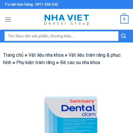
Skip
Tư vấn bán hàng : 0911 556 532
to
content
0
Tìm
kiếm:
Trang chủ
Vật liệu nha khoa
Vật liệu trám răng & phục
»
»
hình
Phụ kiện trám răng
Đê cao su nha khoa
»
»