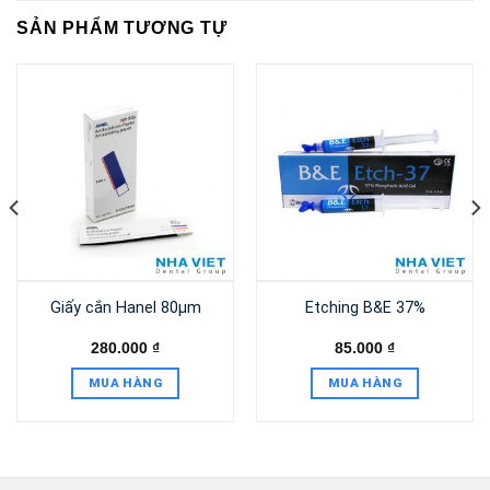
SẢN PHẨM TƯƠNG TỰ
Giấy cắn Hanel 80µm
Etching B&E 37%
280.000
₫
85.000
₫
MUA HÀNG
MUA HÀNG