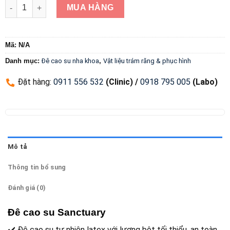
Đê cao su Sanctuary số lượng
MUA HÀNG
Mã:
N/A
Danh mục:
Đê cao su nha khoa
,
Vật liệu trám răng & phục hình
Đặt hàng
:
0911 556 532
(Clinic) /
0918 795 005
(Labo)
Mô tả
Thông tin bổ sung
Đánh giá (0)
Đê cao su Sanctuary
✔️ Đê cao su tự nhiên latex với lượng bột tối thiểu, an toàn