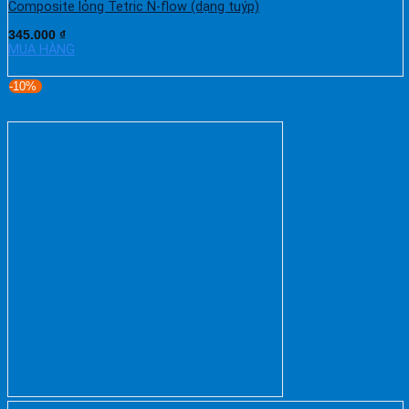
Composite lỏng Tetric N-flow (dạng tuýp)
345.000
₫
MUA HÀNG
-10%