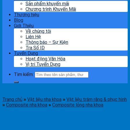
Sản phẩm khuyến mãi
Chương trình Khuyến Mãi
Thương hiệu
Blog
Giới Thiệu
Về chúng tôi
Liên Hệ
Thông báo – Sự Kiện
Tra Số ID
Tuyển Dụng
Hoạt động Văn Hóa
Vị trí Tuyển Dụng
Tìm kiếm:
Trang chủ
Vật liệu nha khoa
Vật liệu trám răng & phục hình
»
»
Composite nha khoa
Composite lỏng nha khoa
»
»