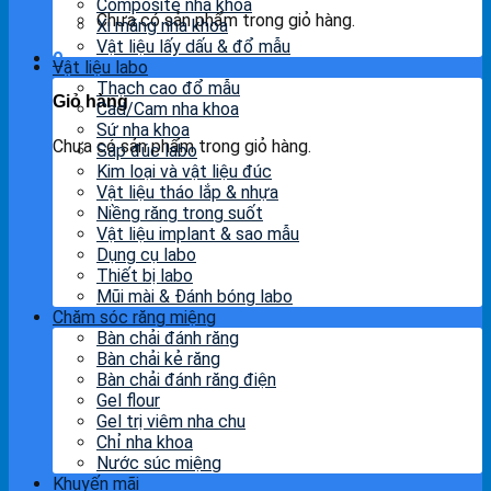
Composite nha khoa
Chưa có sản phẩm trong giỏ hàng.
Xi măng nha khoa
Vật liệu lấy dấu & đổ mẫu
0
Vật liệu labo
Thạch cao đổ mẫu
Giỏ hàng
Cad/Cam nha khoa
Sứ nha khoa
Chưa có sản phẩm trong giỏ hàng.
Sáp đúc labo
Kim loại và vật liệu đúc
Vật liệu tháo lắp & nhựa
Niềng răng trong suốt
Vật liệu implant & sao mẫu
Dụng cụ labo
Thiết bị labo
Mũi mài & Đánh bóng labo
Chăm sóc răng miệng
Bàn chải đánh răng
Bàn chải kẻ răng
Bàn chải đánh răng điện
Gel flour
Gel trị viêm nha chu
Chỉ nha khoa
Nước súc miệng
Khuyến mãi