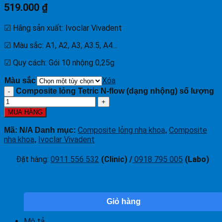
519.000
₫
☑ Hãng sản xuất: Ivoclar Vivadent
☑ Màu sắc: A1, A2, A3, A3.5, A4…
☑ Quy cách: Gói 10 nhộng 0,25g
Xóa
Màu sắc
Composite lỏng Tetric N-flow (dạng nhộng) số lượng
MUA HÀNG
Composite lỏng nha khoa
Composite
Mã:
N/A
Danh mục:
,
nha khoa
Ivoclar Vivadent
,
Đặt hàng
:
0911 556 532
(Clinic) /
0918 795 005
(Labo)
Giỏ hàng
Mô tả