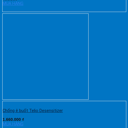
MUA HÀNG
Chống ê buốt Telio Desensitizer
1.660.000
₫
MUA HÀNG