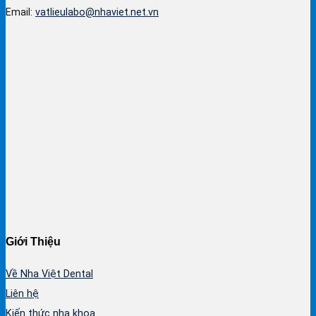
Email:
vatlieulabo@nhaviet.net.vn
Giới Thiệu
Về Nha Việt Dental
Liên hệ
Kiến thức nha khoa