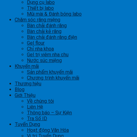
Dụng cụ labo
Thiết bị labo
Mũi mài & Đánh bóng labo
Chăm sóc răng miệng
Bàn chải đánh răng
Bàn chải kẻ răng
Bàn chải đánh răng điện
Gel flour
Chỉ nha khoa
Gel trị viêm nha chu
Nước súc miệng
Khuyến mãi
Sản phẩm khuyến mãi
Chương trình khuyến mãi
Thương hiệu
Blog
Giới Thiệu
Về chúng tôi
Liên Hệ
Thông báo – Sự Kiện
Tra Số ID
Tuyển Dụng
Hoạt động Văn Hóa
Vị trí Tuyển Dụng