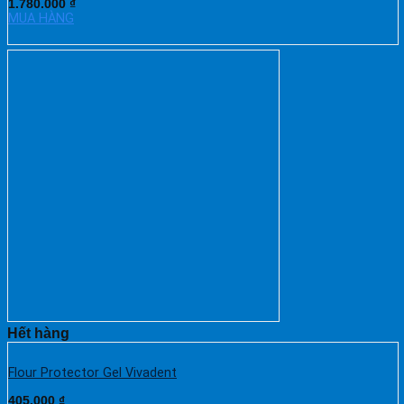
1.780.000
₫
MUA HÀNG
Hết hàng
Flour Protector Gel Vivadent
405.000
₫