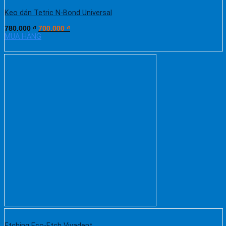
Keo dán Tetric N-Bond Universal
780.000
₫
700.000
₫
MUA HÀNG
Etching Eco-Etch Vivadent