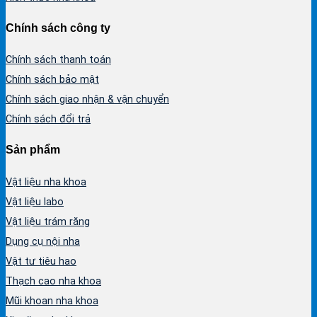
Chính sách công ty
Chính sách thanh toán
Chính sách bảo mật
Chính sách giao nhận & vận chuyển
Chính sách đổi trả
Sản phẩm
Vật liệu nha khoa
Vật liệu labo
Vật liệu trám răng
Dụng cụ nội nha
Vật tư tiêu hao
Thạch cao nha khoa
Mũi khoan nha khoa