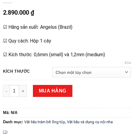
2.890.000
₫
☑ Hãng sản xuất: Angelus (Brazil)
☑ Quy cách: Hộp 1 cây
☑ Kích thước: 0,6mm (small) và 1,2mm (medium)
XÓA
KÍCH THƯỚC
Cây đưa MTA Angelus số lượng
MUA HÀNG
Mã:
N/A
Danh mục:
Vật liệu trám bít ống tủy
,
Vật liệu và dụng cụ nội nha