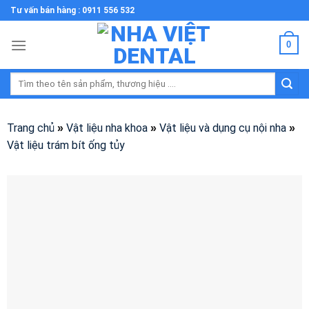
Skip
Tư vấn bán hàng : 0911 556 532
to
content
0
Tìm
kiếm:
Trang chủ
Vật liệu nha khoa
Vật liệu và dụng cụ nội nha
»
»
»
Vật liệu trám bít ống tủy