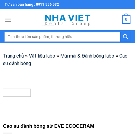
Skip
Tư vấn bán hàng : 0911 556 532
to
content
0
Tìm
kiếm:
Trang chủ
Vật liệu labo
Mũi mài & Đánh bóng labo
Cao
»
»
»
su đánh bóng
Cao su đánh bóng sứ EVE ECOCERAM