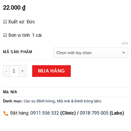
22.000
₫
☑ Xuất xứ: Đức
☑ Đơn vị tính: 1 cái
XÓA
MÃ SẢN PHẨM
Cao su đánh bóng sứ EVE ECOCERAM số lượng
MUA HÀNG
Mã:
N/A
Danh mục:
Cao su đánh bóng
,
Mũi mài & Đánh bóng labo
Đặt hàng
:
0911 556 532
(Clinic) /
0918 795 005
(Labo)