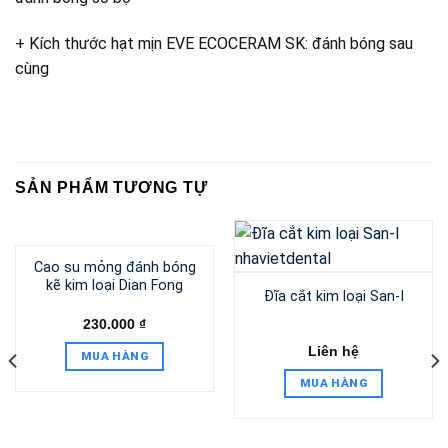
+ Kích thước hạt mịn EVE ECOCERAM SK: đánh bóng sau
cùng
SẢN PHẨM TƯƠNG TỰ
HẾT HÀNG
Cao su mỏng đánh bóng
kẽ kim loại Dian Fong
Đĩa cắt kim loại San-I
230.000
₫
Liên hệ
MUA HÀNG
MUA HÀNG