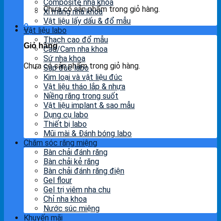
Composite nha khoa
Chưa có sản phẩm trong giỏ hàng.
Xi măng nha khoa
Vật liệu lấy dấu & đổ mẫu
0
Vật liệu labo
Thạch cao đổ mẫu
Giỏ hàng
Cad/Cam nha khoa
Sứ nha khoa
Chưa có sản phẩm trong giỏ hàng.
Sáp đúc labo
Kim loại và vật liệu đúc
Vật liệu tháo lắp & nhựa
Niềng răng trong suốt
Vật liệu implant & sao mẫu
Dụng cụ labo
Thiết bị labo
Mũi mài & Đánh bóng labo
Chăm sóc răng miệng
Bàn chải đánh răng
Bàn chải kẻ răng
Bàn chải đánh răng điện
Gel flour
Gel trị viêm nha chu
Chỉ nha khoa
Nước súc miệng
Khuyến mãi