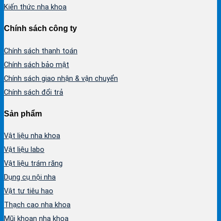
Kiến thức nha khoa
Chính sách công ty
Chính sách thanh toán
Chính sách bảo mật
Chính sách giao nhận & vận chuyển
Chính sách đổi trả
Sản phẩm
Vật liệu nha khoa
Vật liệu labo
Vật liệu trám răng
Dụng cụ nội nha
Vật tư tiêu hao
Thạch cao nha khoa
Mũi khoan nha khoa