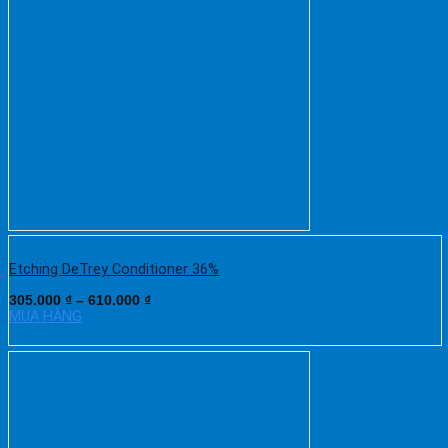
Etching DeTrey Conditioner 36%
305.000
₫
–
610.000
₫
MUA HÀNG