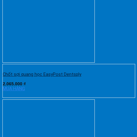
Chốt sợi quang học EasyPost Dentsply
2.065.000
₫
MUA HÀNG