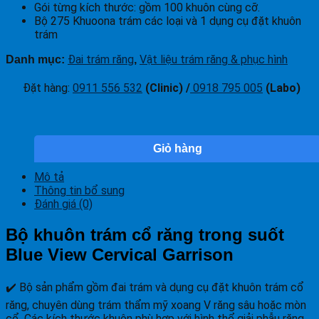
Gói từng kích thước: gồm 100 khuôn cùng cỡ.
Bộ 275 Khuoona trám các loại và 1 dụng cụ đặt khuôn
trám
Đai trám răng
Vật liệu trám răng & phục hình
Danh mục:
,
Đặt hàng
:
0911 556 532
(Clinic) /
0918 795 005
(Labo)
Giỏ hàng
Mô tả
Thông tin bổ sung
Đánh giá (0)
Bộ khuôn trám cổ răng trong suốt
Blue View Cervical Garrison
✔️ Bộ sản phẩm gồm đai trám và dụng cụ đặt khuôn trám cổ
răng, chuyên dùng trám thẩm mỹ xoang V răng sâu hoặc mòn
cổ. Các kích thước khuôn phù hợp với hình thể giải phẫu răng