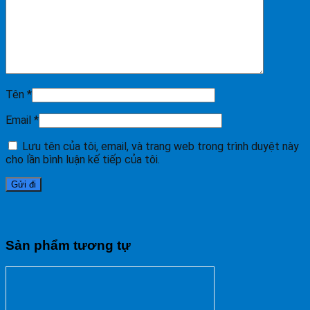
Tên
*
Email
*
Lưu tên của tôi, email, và trang web trong trình duyệt này
cho lần bình luận kế tiếp của tôi.
Sản phẩm tương tự