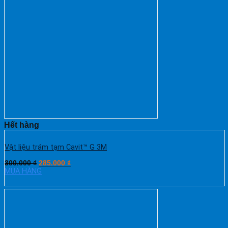
Hết hàng
Vật liệu trám tạm Cavit™ G 3M
300.000
₫
285.000
₫
MUA HÀNG