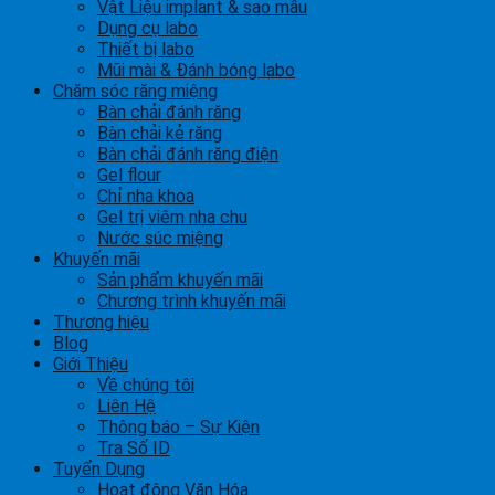
Vật Liệu implant & sao mẫu
Dụng cụ labo
Thiết bị labo
Mũi mài & Đánh bóng labo
Chăm sóc răng miệng
Bàn chải đánh răng
Bàn chải kẻ răng
Bàn chải đánh răng điện
Gel flour
Chỉ nha khoa
Gel trị viêm nha chu
Nước súc miệng
Khuyến mãi
Sản phẩm khuyến mãi
Chương trình khuyến mãi
Thương hiệu
Blog
Giới Thiệu
Về chúng tôi
Liên Hệ
Thông báo – Sự Kiện
Tra Số ID
Tuyển Dụng
Hoạt động Văn Hóa