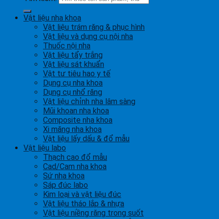
Vật liệu nha khoa
Vật liệu trám răng & phục hình
Vật liệu và dụng cụ nội nha
Thuốc nội nha
Vật liệu tẩy trắng
Vật liệu sát khuẩn
Vật tư tiêu hao y tế
Dụng cụ nha khoa
Dụng cụ nhổ răng
Vật liệu chỉnh nha lâm sàng
Mũi khoan nha khoa
Composite nha khoa
Xi măng nha khoa
Vật liệu lấy dấu & đổ mẫu
Vật liệu labo
Thạch cao đổ mẫu
Cad/Cam nha khoa
Sứ nha khoa
Sáp đúc labo
Kim loại và vật liệu đúc
Vật liệu tháo lắp & nhựa
Vật liệu niềng răng trong suốt