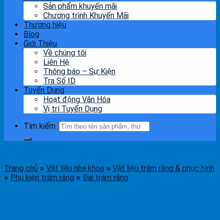
Sản phẩm khuyến mãi
Chương trình Khuyến Mãi
Thương hiệu
Blog
Giới Thiệu
Về chúng tôi
Liên Hệ
Thông báo – Sự Kiện
Tra Số ID
Tuyển Dụng
Hoạt động Văn Hóa
Vị trí Tuyển Dụng
Tìm kiếm:
Trang chủ
Vật liệu nha khoa
Vật liệu trám răng & phục hình
»
»
Phụ kiện trám răng
Đai trám răng
»
»