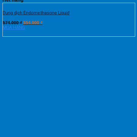
Dung dịch Endomethasone Liquid
574.000
₫
554.000
₫
MUA HÀNG