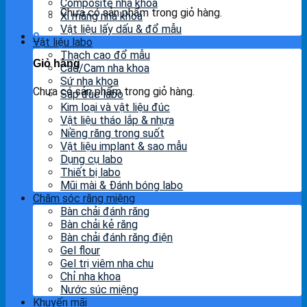
Composite nha khoa
Chưa có sản phẩm trong giỏ hàng.
Xi măng nha khoa
Vật liệu lấy dấu & đổ mẫu
0
Vật liệu labo
Thạch cao đổ mẫu
Giỏ hàng
Cad/Cam nha khoa
Sứ nha khoa
Chưa có sản phẩm trong giỏ hàng.
Sáp đúc labo
Kim loại và vật liệu đúc
Vật liệu tháo lắp & nhựa
Niềng răng trong suốt
Vật liệu implant & sao mẫu
Dụng cụ labo
Thiết bị labo
Mũi mài & Đánh bóng labo
Chăm sóc răng miệng
Bàn chải đánh răng
Bàn chải kẻ răng
Bàn chải đánh răng điện
Gel flour
Gel trị viêm nha chu
Chỉ nha khoa
Nước súc miệng
Khuyến mãi