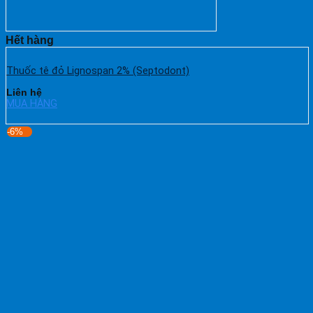
Hết hàng
Thuốc tê đỏ Lignospan 2% (Septodont)
Liên hệ
MUA HÀNG
-6%