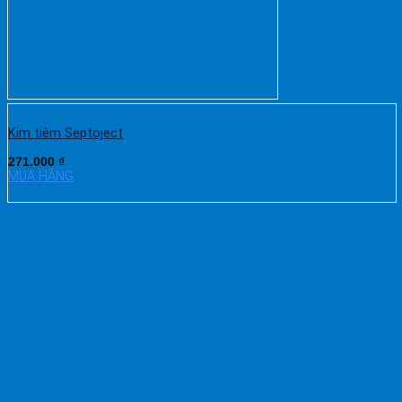
Kim tiêm Septoject
271.000
₫
MUA HÀNG