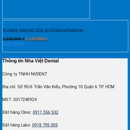
Xi măng trám bít ống tủy Endomethasone
1.245.000
₫
1.175.000
₫
MUA HÀNG
Thông tin Nha Việt Dental
Công ty TNHH NVDENT
Đia chỉ: Số 95/6 Trần Văn Kiểu, Phường 10 Quận 6 TP. HCM
MST: 0317240924
Đặt hàng Clinic:
0911 556 532
Đặt hàng Labo:
0918 795 005