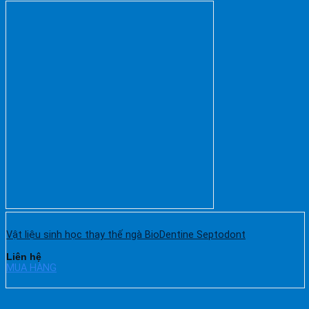
Vật liệu sinh học thay thế ngà BioDentine Septodont
Liên hệ
MUA HÀNG