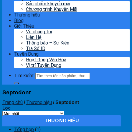
Sản phẩm khuyến mãi
Chương trình Khuyến Mãi
Thương hiệu
Blog
Giới Thiệu
Về chúng tôi
Liên Hệ
Thông báo – Sự Kiện
Tra Số ID
Tuyển Dụng
Hoạt động Văn Hóa
Vị trí Tuyển Dụng
Tìm kiếm:
Septodont
Trang chủ
Thương hiệu
/
/
Septodont
Lọc
THƯƠNG HIỆU
Giỏ hàng
Septodont
(12)
Tổng hợp
(1)