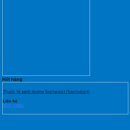
Hết hàng
Thuốc tê xanh dương Septanest (Septodont)
Liên hệ
MUA HÀNG