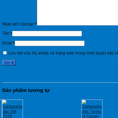
Nhận xét của bạn
*
Tên
*
Email
*
Lưu tên của tôi, email, và trang web trong trình duyệt này ch
Sản phẩm tương tự