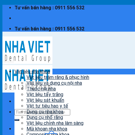
Skip
Tư vấn bán hàng : 0911 556 532
to
content
Tư vấn bán hàng : 0911 556 532
Vật liệu nha khoa
Vật liệu trám răng & phục hình
Vật liệu và dụng cụ nội nha
Thuốc nội nha
Vật liệu tẩy trắng
Vật liệu sát khuẩn
Vật tư tiêu hao y tế
Tìm
Dụng cụ nha khoa
kiếm:
Dụng cụ nhổ răng
Vật liệu chỉnh nha lâm sàng
Mũi khoan nha khoa
Composite nha khoa