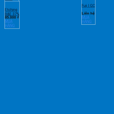
Fuji I GC
Etching
Liên hệ
B&E 37%
MUA
85.000
₫
MUA
HÀNG
HÀNG