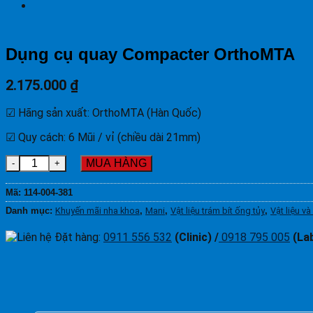
Dụng cụ quay Compacter OrthoMTA
2.175.000
₫
☑ Hãng sản xuất: OrthoMTA (Hàn Quốc)
☑ Quy cách: 6 Mũi / vỉ (chiều dài 21mm)
Dụng cụ quay Compacter OrthoMTA số lượng
MUA HÀNG
Mã:
114-004-381
Danh mục:
Khuyến mãi nha khoa
,
Mani
,
Vật liệu trám bít ống tủy
,
Vật liệu v
Đặt hàng
:
0911 556 532
(Clinic) /
0918 795 005
(La