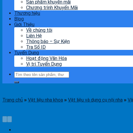
Sản phẩm khuyến mãi
Chương trình Khuyến Mãi
Thương hiệu
Blog
Giới Thiệu
Về chúng tôi
Liên Hệ
Thông báo – Sự Kiện
Tra Số ID
Tuyển Dụng
Hoạt động Văn Hóa
Vị trí Tuyển Dụng
Tìm
kiếm:
Trang chủ
Vật liệu nha khoa
Vật liệu và dụng cụ nội nha
Vậ
»
»
»