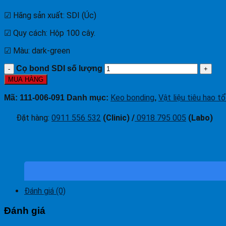
☑ Hãng sản xuất: SDI (Úc)
☑ Quy cách: Hộp 100 cây.
☑ Màu: dark-green
Cọ bond SDI số lượng
MUA HÀNG
Keo bonding
Vật liệu tiêu hao t
Mã:
111-006-091
Danh mục:
,
Đặt hàng
:
0911 556 532
(Clinic) /
0918 795 005
(Labo)
Đánh giá (0)
Đánh giá