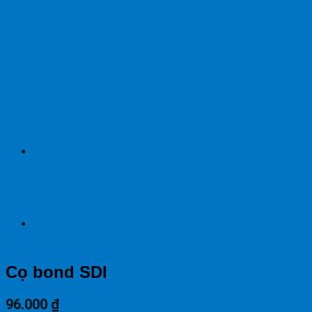
Cọ bond SDI
96.000
₫