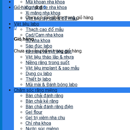
Mũi khoan nha khoa
Giỏ hàng /
Composite nha khoa
0
₫
0
Xi măng nha khoa
Chưa có sản phẩm trong giỏ hàng.
Vật liệu lấy dấu & đổ mẫu
Vật liệu labo
0
Thạch cao đổ mẫu
Cad/Cam nha khoa
Giỏ hàng
Sứ nha khoa
Sáp đúc labo
Chưa có sản phẩm trong giỏ hàng.
Kim loại và vật liệu đúc
Vật liệu tháo lắp & nhựa
Niềng răng trong suốt
Vật liệu implant & sao mẫu
Dụng cụ labo
Thiết bị labo
Mũi mài & Đánh bóng labo
Chăm sóc răng miệng
Bàn chải đánh răng
Bàn chải kẻ răng
Bàn chải đánh răng điện
Gel flour
Gel trị viêm nha chu
Chỉ nha khoa
Nước súc miệng