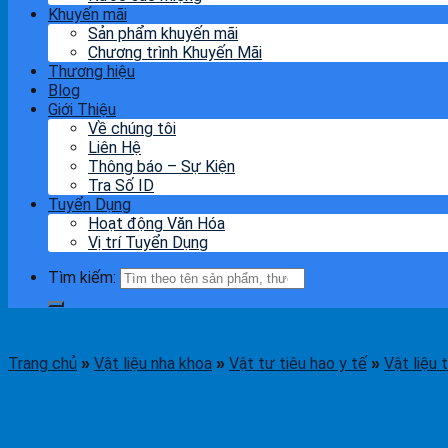
Khuyến mãi
Sản phẩm khuyến mãi
Chương trình Khuyến Mãi
Thương hiệu
Blog
Giới Thiệu
Về chúng tôi
Liên Hệ
Thông báo – Sự Kiện
Tra Số ID
Tuyển Dụng
Hoạt động Văn Hóa
Vị trí Tuyển Dụng
Tìm kiếm:
Trang chủ
Vật liệu nha khoa
Vật tư tiêu hao y tế
Vật liệu 
»
»
»