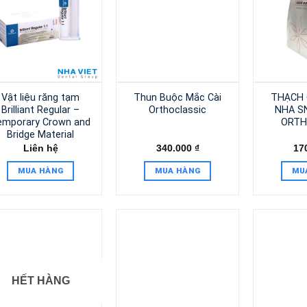
Vật liệu răng tạm
Thun Buộc Mắc Cài
THẠCH 
Brilliant Regular –
Orthoclassic
NHA S
emporary Crown and
ORTH
Bridge Material
Liên hệ
340.000
₫
17
MUA HÀNG
MUA HÀNG
MU
HẾT HÀNG