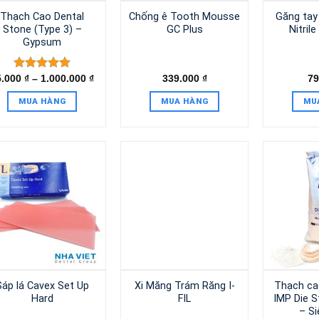
Thạch Cao Dental
Chống ê Tooth Mousse
Găng tay
Stone (Type 3) –
GC Plus
Nitril
Gypsum
5.000
₫
–
1.000.000
₫
339.000
₫
79
Được xếp
hạng
5.00
5 sao
MUA HÀNG
MUA HÀNG
MU
Sáp lá Cavex Set Up
Xi Măng Trám Răng I-
Thạch ca
Hard
FIL
IMP Die S
– S