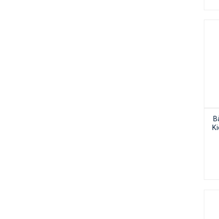
Tổng hợp
(224)
Ultradent
(27)
VDW
(12)
VOCO
(1)
ZEO CE LIGHT
(1)
Zhermack
(23)
Zirkonzahn
(5)
B
Ki