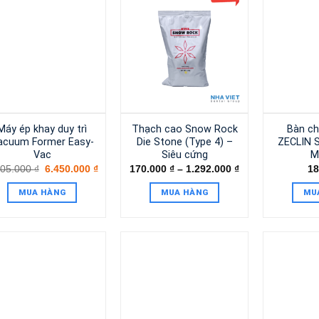
Máy ép khay duy trì
Thạch cao Snow Rock
Bàn ch
acuum Former Easy-
Die Stone (Type 4) –
ZECLIN So
Vac
Siêu cứng
M
105.000
₫
6.450.000
₫
170.000
₫
–
1.292.000
₫
18
MUA HÀNG
MUA HÀNG
MU