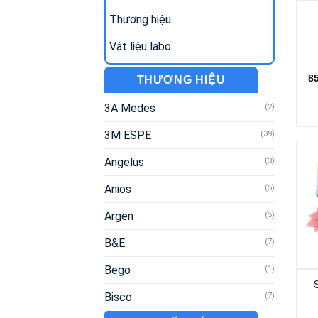
Thương hiệu
Vật liệu labo
8
THƯƠNG HIỆU
3A Medes
(2)
3M ESPE
(39)
Angelus
(3)
Anios
(5)
Argen
(5)
B&E
(7)
Bego
(1)
Bisco
(7)