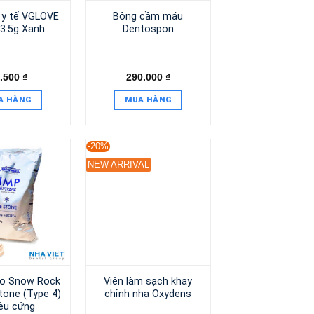
 y tế VGLOVE
Bông cầm máu
e 3.5g Xanh
Dentospon
.500
₫
290.000
₫
A HÀNG
MUA HÀNG
-20%
NEW ARRIVAL
o Snow Rock
Viên làm sạch khay
tone (Type 4)
chỉnh nha Oxydens
iêu cứng