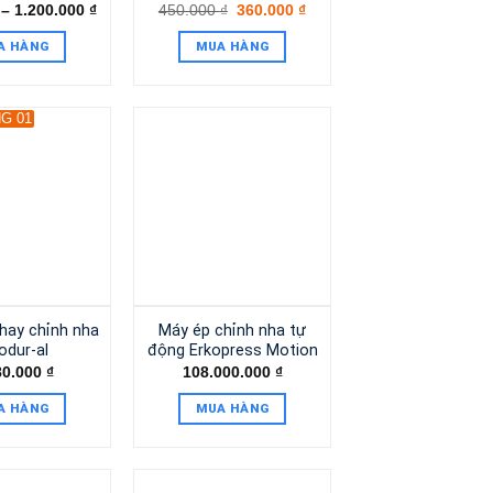
–
1.200.000
₫
450.000
₫
360.000
₫
A HÀNG
MUA HÀNG
G 01
hay chỉnh nha
Máy ép chỉnh nha tự
odur-al
động Erkopress Motion
80.000
₫
108.000.000
₫
A HÀNG
MUA HÀNG