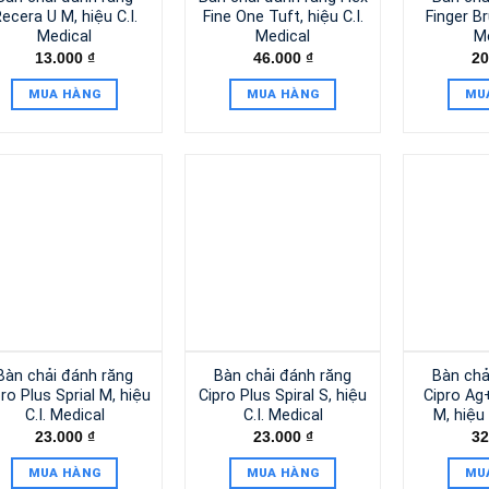
ecera U M, hiệu C.I.
Fine One Tuft, hiệu C.I.
Finger Br
Medical
Medical
M
13.000
₫
46.000
₫
20
MUA HÀNG
MUA HÀNG
MU
Bàn chải đánh răng
Bàn chải đánh răng
Bàn chả
ro Plus Sprial M, hiệu
Cipro Plus Spiral S, hiệu
Cipro Ag
C.I. Medical
C.I. Medical
M, hiệu 
23.000
₫
23.000
₫
32
MUA HÀNG
MUA HÀNG
MU