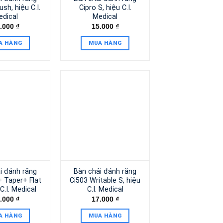
ush, hiệu C.I.
Cipro S, hiệu C.I.
edical
Medical
.000
₫
15.000
₫
A HÀNG
MUA HÀNG
i đánh răng
Bàn chải đánh răng
+ Taper+ Flat
Ci503 Writable S, hiệu
C.I. Medical
C.I. Medical
.000
₫
17.000
₫
A HÀNG
MUA HÀNG