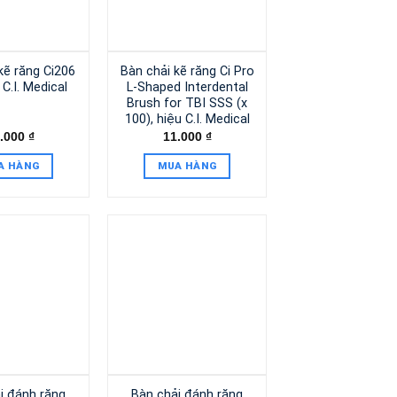
kẽ răng Ci206
Bàn chải kẽ răng Ci Pro
 C.I. Medical
L-Shaped Interdental
Brush for TBI SSS (x
100), hiệu C.I. Medical
.000
₫
11.000
₫
A HÀNG
MUA HÀNG
i đánh răng
Bàn chải đánh răng