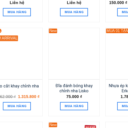
Liên hệ
Liên hệ
150.000
₫
MUA HÀNG
MUA HÀNG
MU
%
New
MUA 01 TẶN
 ARRIVAL
Đĩa đánh bóng khay
Nhựa ép k
o cắt khay chỉnh nha
chỉnh nha Lisko
Erk
462.000
₫
1.315.800
₫
75.000
₫
1.7
MUA HÀNG
MUA HÀNG
MU
New