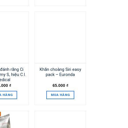
 đánh răng Ci
Khăn choàng Siri easy
y S, hiệu C.I.
pack – Euronda
edical
.000
₫
65.000
₫
A HÀNG
MUA HÀNG
ử