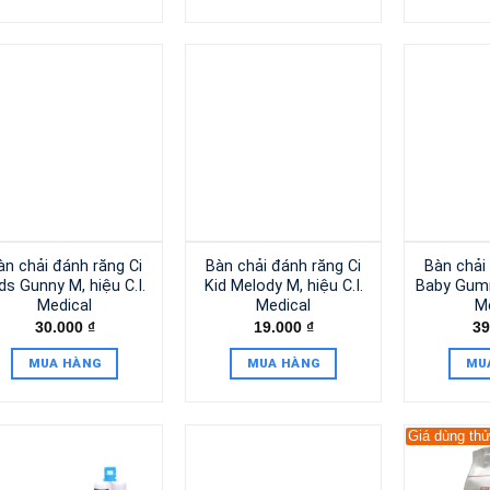
àn chải đánh răng Ci
Bàn chải đánh răng Ci
Bàn chải
ds Gunny M, hiệu C.I.
Kid Melody M, hiệu C.I.
Baby Gumm
Medical
Medical
M
30.000
₫
19.000
₫
39
MUA HÀNG
MUA HÀNG
MU
Giá dùng th